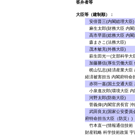
答弁者等
大臣等（建制順）：
安倍晋三(内閣総理大臣)
麻生太郎(財務大臣 内閣
高市早苗(総務大臣 内閣
森まさこ(法務大臣)
茂木敏充(外務大臣)
萩生田光一(文部科学大臣
加藤勝信(厚生労働大臣 
梶山弘志(経済産業大臣 
経済被害担当 内閣府特命
赤羽一嘉(国土交通大臣 
小泉進次郎(環境大臣 内
河野太郎(防衛大臣)
菅義偉(内閣官房長官 沖
武田良太(国家公安委員会
府特命担当大臣（防災）)
竹本直一(情報通信技術（
財産戦略 科学技術政策 宇