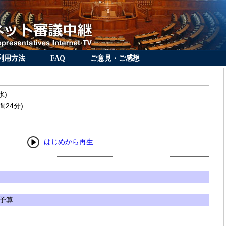
利用方法
FAQ
ご意見・ご感想
水)
間24分)
はじめから再生
予算