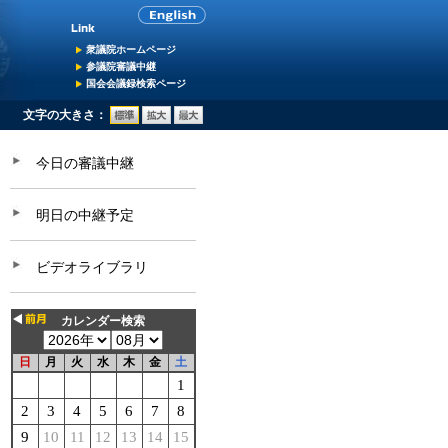
衆議院ホームページ
参議院審議中継
国会会議録検索ページ
文字の大きさ：
今日の審議中継
明日の中継予定
ビデオライブラリ
カレンダー検索
日
月
火
水
木
金
土
1
2
3
4
5
6
7
8
9
10
11
12
13
14
15