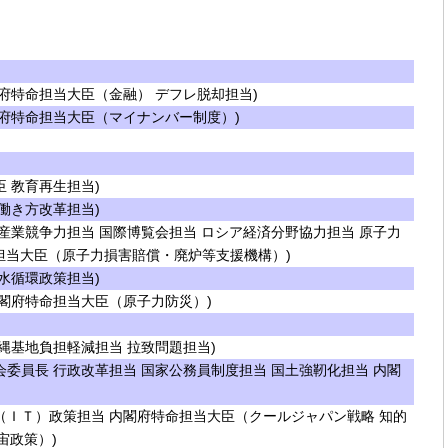
府特命担当大臣（金融） デフレ脱却担当)
府特命担当大臣（マイナンバー制度）)
 教育再生担当)
働き方改革担当)
産業競争力担当 国際博覧会担当 ロシア経済分野協力担当 原子力
担当大臣（原子力損害賠償・廃炉等支援機構）)
水循環政策担当)
閣府特命担当大臣（原子力防災）)
縄基地負担軽減担当 拉致問題担当)
委員長 行政改革担当 国家公務員制度担当 国土強靭化担当 内閣
ＩＴ）政策担当 内閣府特命担当大臣（クールジャパン戦略 知的
宙政策）)