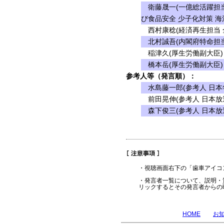
衛藤晟一(一億総活躍担当
び食品安全 少子化対策 海
西村康稔(経済再生担当 
北村誠吾(内閣府特命担当
稲津久(厚生労働副大臣)
橋本岳(厚生労働副大臣)
参考人等（発言順）：
水島藤一郎(参考人 日本
前田晃伸(参考人 日本放
森下俊三(参考人 日本放
・視聴画面右下の「歯車アイコ
・発言者一覧について、説明・
リックするとその発言者からの
HOME
お