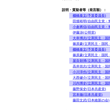
説明・質疑者等（発言順）：
棚橋泰文(予算委員長)
田畑裕明(自由民主党・
小倉將信(自由民主党・
伊藤渉(公明党)
大串博志(立憲民主・国
篠原豪(立憲民主・国民
棚橋泰文(予算委員長)
篠原豪(立憲民主・国民
屋良朝博(立憲民主・国
高井崇志(立憲民主・国
小川淳也(立憲民主・国
大西健介(立憲民主・国
川内博史(立憲民主・国
藤野保史(日本共産党)
宮本徹(日本共産党)
藤田文武(日本維新の会)