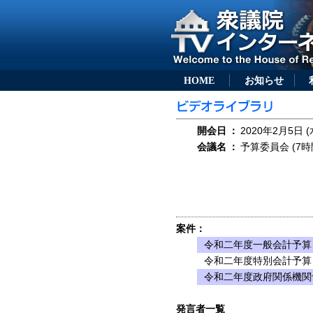
HOME
お知らせ
開会日
：
2020年2月5日 (
会議名
：
予算委員会 (7時
案件：
令和二年度一般会計予算
令和二年度特別会計予算
令和二年度政府関係機関
発言者一覧