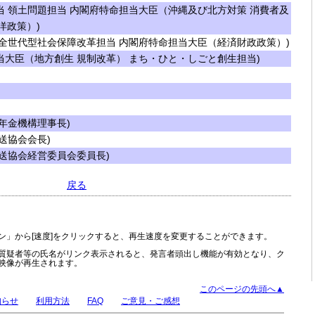
 領土問題担当 内閣府特命担当大臣（沖縄及び北方対策 消費者及
洋政策）)
全世代型社会保障改革担当 内閣府特命担当大臣（経済財政政策）)
大臣（地方創生 規制改革） まち・ひと・しごと創生担当)
年金機構理事長)
送協会会長)
送協会経営委員会委員長)
戻る
ン」から[速度]をクリックすると、再生速度を変更することができます。
質疑者等の氏名がリンク表示されると、発言者頭出し機能が有効となり、ク
映像が再生されます。
このページの先頭へ▲
知らせ
利用方法
FAQ
ご意見・ご感想