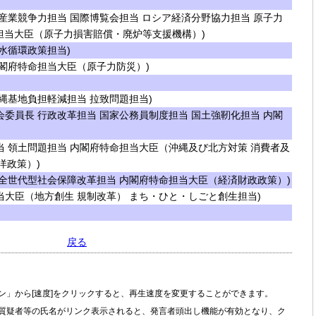
産業競争力担当 国際博覧会担当 ロシア経済分野協力担当 原子力
担当大臣（原子力損害賠償・廃炉等支援機構）)
水循環政策担当)
閣府特命担当大臣（原子力防災）)
縄基地負担軽減担当 拉致問題担当)
委員長 行政改革担当 国家公務員制度担当 国土強靭化担当 内閣
 領土問題担当 内閣府特命担当大臣（沖縄及び北方対策 消費者及
洋政策）)
全世代型社会保障改革担当 内閣府特命担当大臣（経済財政政策）)
大臣（地方創生 規制改革） まち・ひと・しごと創生担当)
戻る
ン」から[速度]をクリックすると、再生速度を変更することができます。
質疑者等の氏名がリンク表示されると、発言者頭出し機能が有効となり、ク