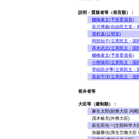
説明・質疑者等（発言順）：
棚橋泰文(予算委員長)
笹川博義(自由民主党・
濱村進(公明党)
阿部知子(立憲民主・国
斉木武志(立憲民主・国
棚橋泰文(予算委員長)
小熊慎司(立憲民主・国
早稲田夕季(立憲民主・
黒岩宇洋(立憲民主・国
答弁者等
大臣等（建制順）：
麻生太郎(財務大臣 内閣
茂木敏充(外務大臣)
萩生田光一(文部科学大臣
加藤勝信(厚生労働大臣 