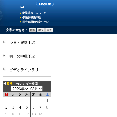
衆議院ホームページ
参議院審議中継
国会会議録検索ページ
文字の大きさ：
今日の審議中継
明日の中継予定
ビデオライブラリ
カレンダー検索
日
月
火
水
木
金
土
1
2
3
4
5
6
7
8
9
10
11
12
13
14
15