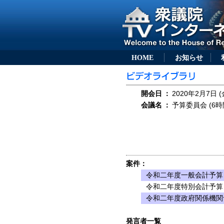
HOME
お知らせ
開会日
：
2020年2月7日 (
会議名
：
予算委員会 (6時
案件：
令和二年度一般会計予算
令和二年度特別会計予算
令和二年度政府関係機関
発言者一覧