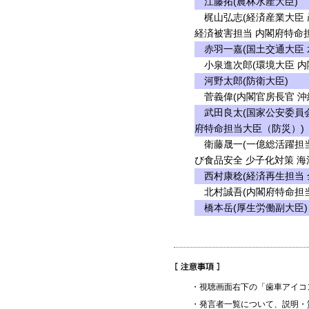
江藤拓(農林水産大臣)
梶山弘志(経済産業大臣 
経済被害担当 内閣府特命
赤羽一嘉(国土交通大臣 
小泉進次郎(環境大臣 内
河野太郎(防衛大臣)
菅義偉(内閣官房長官 沖
武田良太(国家公安委員会
府特命担当大臣（防災）)
衛藤晟一(一億総活躍担当
び食品安全 少子化対策 海
西村康稔(経済再生担当 
北村誠吾(内閣府特命担当
橋本岳(厚生労働副大臣)
・視聴画面右下の「歯車アイコ
・発言者一覧について、説明・