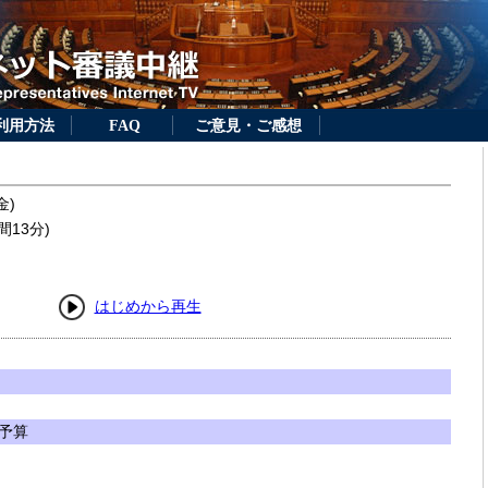
利用方法
FAQ
ご意見・ご感想
金)
間13分)
はじめから再生
予算