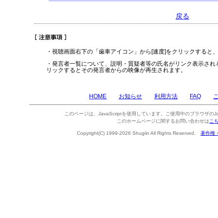
戻る
・視聴画面右下の「歯車アイコン」から[速度]をクリックすると
・発言者一覧について、説明・質疑者等の氏名がリンク表示され
リックするとその発言者からの映像が再生されます。
HOME
お知らせ
利用方法
FAQ
このページは、JavaScriptを使用しています。ご使用中のブラウザのJa
このホームページに関するお問い合わせは
こ
Copyright(C) 1999-2026 Shugiin All Rights Reserved.
著作権