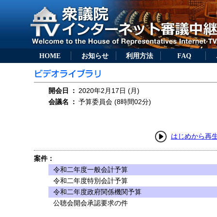
HOME
お知らせ
利用方法
FAQ
開会日
：
2020年2月17日 (月)
会議名
：
予算委員会 (8時間02分)
はじめから再
案件：
令和二年度一般会計予算
令和二年度特別会計予算
令和二年度政府関係機関予算
公聴会開会承認要求の件