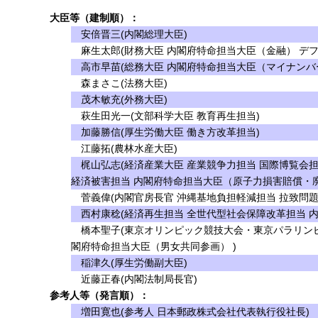
大臣等（建制順）：
安倍晋三(内閣総理大臣)
麻生太郎(財務大臣 内閣府特命担当大臣（金融） デフ
高市早苗(総務大臣 内閣府特命担当大臣（マイナンバ
森まさこ(法務大臣)
茂木敏充(外務大臣)
萩生田光一(文部科学大臣 教育再生担当)
加藤勝信(厚生労働大臣 働き方改革担当)
江藤拓(農林水産大臣)
梶山弘志(経済産業大臣 産業競争力担当 国際博覧会担
経済被害担当 内閣府特命担当大臣（原子力損害賠償・
菅義偉(内閣官房長官 沖縄基地負担軽減担当 拉致問題
西村康稔(経済再生担当 全世代型社会保障改革担当 
橋本聖子(東京オリンピック競技大会・東京パラリンピ
閣府特命担当大臣（男女共同参画） )
稲津久(厚生労働副大臣)
近藤正春(内閣法制局長官)
参考人等（発言順）：
増田寛也(参考人 日本郵政株式会社代表執行役社長)