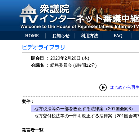
HOME
お知らせ
利用方法
FAQ
開会日
：
2020年2月20日 (木)
会議名
：
総務委員会 (6時間12分)
はじめから再
案件：
地方税法等の一部を改正する法律案（201国会閣6）
地方交付税法等の一部を改正する法律案（201国会閣
発言者一覧