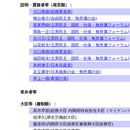
説明・質疑者等（発言順）：
大口善徳(総務委員長)
務台俊介(自由民主党・無所属の会)
長尾秀樹(立憲民主・国民・社保・無所属フォーラム)
岡島一正(立憲民主・国民・社保・無所属フォーラム)
吉川元(立憲民主・国民・社保・無所属フォーラム)
山花郁夫(立憲民主・国民・社保・無所属フォーラム)
大口善徳(総務委員長)
福田昭夫(立憲民主・国民・社保・無所属フォーラム)
本村伸子(日本共産党)
足立康史(日本維新の会・無所属の会)
井上一徳(希望の党)
答弁者等
大臣等（建制順）：
高市早苗(総務大臣 内閣府特命担当大臣（マイナンバ
稲津久(厚生労働副大臣)
藤原崇(内閣府大臣政務官兼復興大臣政務官)