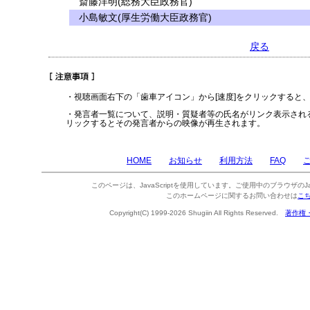
斎藤洋明(総務大臣政務官)
小島敏文(厚生労働大臣政務官)
戻る
・視聴画面右下の「歯車アイコン」から[速度]をクリックすると
・発言者一覧について、説明・質疑者等の氏名がリンク表示され
リックするとその発言者からの映像が再生されます。
HOME
お知らせ
利用方法
FAQ
このページは、JavaScriptを使用しています。ご使用中のブラウザのJa
このホームページに関するお問い合わせは
こ
Copyright(C) 1999-2026 Shugiin All Rights Reserved.
著作権