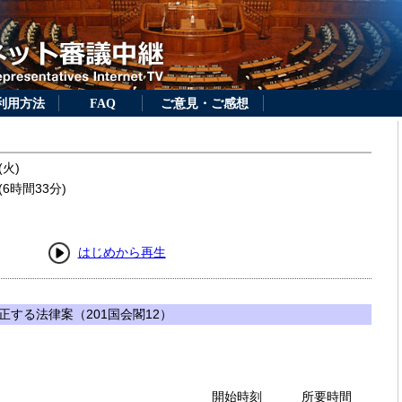
利用方法
FAQ
ご意見・ご感想
(火)
6時間33分)
はじめから再生
する法律案（201国会閣12）
開始時刻
所要時間