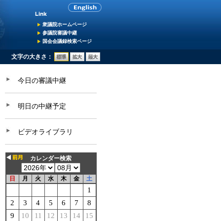
衆議院ホームページ
参議院審議中継
国会会議録検索ページ
文字の大きさ：
今日の審議中継
明日の中継予定
ビデオライブラリ
カレンダー検索
日
月
火
水
木
金
土
1
2
3
4
5
6
7
8
9
10
11
12
13
14
15