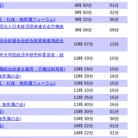
)
8時 50分
01分
8時 50分
32分
民・社保・無所属フォーラム)
9時 22分
36分
社団法人日本経済団体連合会労働政
9時 58分
09分
働組合総連合会総合政策推進局総合
10時 07分
12分
大学大学院経済学研究科委員長・経
10時 19分
10分
労働組合総連合雇用・労働法制局長)
10時 29分
10分
無所属の会)
10時 39分
16分
民・社保・無所属フォーラム)
10時 55分
15分
11時 10分
15分
11時 25分
15分
・無所属の会)
11時 40分
16分
)
15時 30分
01分
無所属の会)
15時 30分
30分
)
16時 22分
01分
16時 22分
31分