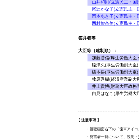
山井和則(立憲民主・国
尾辻かな子(立憲民主・
岡本あき子(立憲民主・
西村智奈美(立憲民主・
答弁者等
大臣等（建制順）：
加藤勝信(厚生労働大臣 
稲津久(厚生労働副大臣)
橋本岳(厚生労働副大臣)
牧原秀樹(経済産業副大臣
井上貴博(財務大臣政務官
自見はなこ(厚生労働大臣
・視聴画面右下の「歯車アイコ
・発言者一覧について、説明・