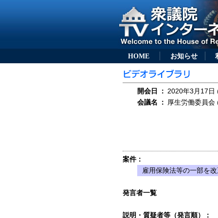
HOME
お知らせ
開会日
：
2020年3月17日 
会議名
：
厚生労働委員会 (
案件：
雇用保険法等の一部を改正
発言者一覧
説明・質疑者等（発言順）：