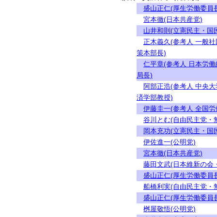
盛山正仁(厚生労働委員長
宮本徹(日本共産党)
山井和則(立憲民主・国
正木義久(参考人 一般
策本部長)
仁平章(参考人 日本労
局長)
阿部正浩(参考人 中央
済学部教授)
伊藤圭一(参考人 全国
谷川とむ(自由民主党・
岡本充功(立憲民主・国
伊佐進一(公明党)
宮本徹(日本共産党)
藤田文武(日本維新の会
盛山正仁(厚生労働委員長
船橋利実(自由民主党・
盛山正仁(厚生労働委員長
桝屋敬悟(公明党)