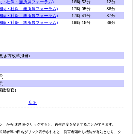
民・社保・無所属フォーラム)
16時 53分
12分
国民・社保・無所属フォーラム)
17時 05分
36分
国民・社保・無所属フォーラム)
17時 41分
37分
国民・社保・無所属フォーラム)
18時 18分
38分
働き方改革担当)
)
)
政務官)
戻る
ン」から[速度]をクリックすると、再生速度を変更することができます。
質疑者等の氏名がリンク表示されると、発言者頭出し機能が有効となり、ク