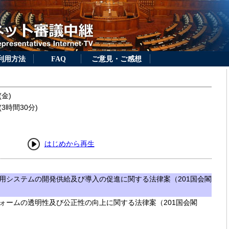
利用方法
FAQ
ご意見・ご感想
(金)
3時間30分)
はじめから再生
用システムの開発供給及び導入の促進に関する法律案（201国会閣
ォームの透明性及び公正性の向上に関する法律案（201国会閣