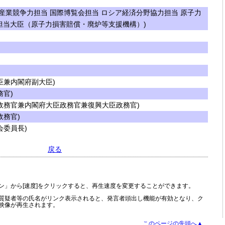
産業競争力担当 国際博覧会担当 ロシア経済分野協力担当 原子力
担当大臣（原子力損害賠償・廃炉等支援機構）)
兼内閣府副大臣)
官)
政務官兼内閣府大臣政務官兼復興大臣政務官)
務官)
委員長)
戻る
ン」から[速度]をクリックすると、再生速度を変更することができます。
質疑者等の氏名がリンク表示されると、発言者頭出し機能が有効となり、ク
映像が再生されます。
このページの先頭へ▲