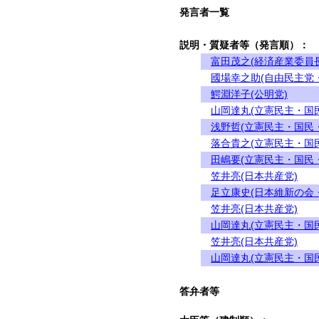
発言者一覧
説明・質疑者等（発言順）：
富田茂之(経済産業委員長
國場幸之助(自由民主党
鰐淵洋子(公明党)
山岡達丸(立憲民主・国
浅野哲(立憲民主・国民
落合貴之(立憲民主・国
田嶋要(立憲民主・国民
笠井亮(日本共産党)
足立康史(日本維新の会
笠井亮(日本共産党)
山岡達丸(立憲民主・国
笠井亮(日本共産党)
山岡達丸(立憲民主・国
答弁者等