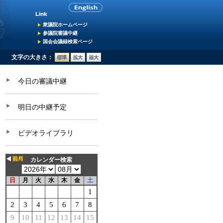
衆議院ホームページ
参議院審議中継
国会会議録検索ページ
文字の大きさ：
今日の審議中継
明日の中継予定
ビデオライブラリ
カレンダー検索
日
月
火
水
木
金
土
1
2
3
4
5
6
7
8
9
10
11
12
13
14
15