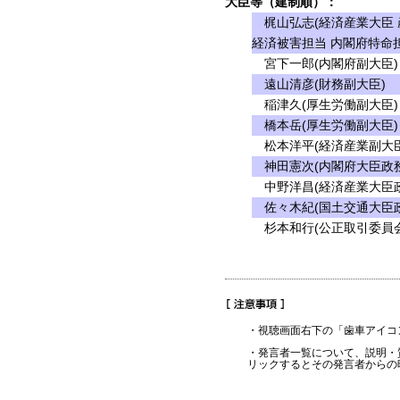
大臣等（建制順）：
梶山弘志(経済産業大臣 
経済被害担当 内閣府特命
宮下一郎(内閣府副大臣)
遠山清彦(財務副大臣)
稲津久(厚生労働副大臣)
橋本岳(厚生労働副大臣)
松本洋平(経済産業副大臣
神田憲次(内閣府大臣政務
中野洋昌(経済産業大臣
佐々木紀(国土交通大臣政
杉本和行(公正取引委員会
・視聴画面右下の「歯車アイコ
・発言者一覧について、説明・
リックするとその発言者からの