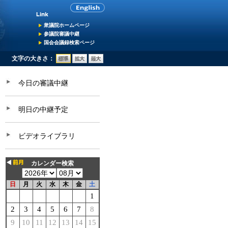
衆議院ホームページ
参議院審議中継
国会会議録検索ページ
文字の大きさ：
今日の審議中継
明日の中継予定
ビデオライブラリ
カレンダー検索
日
月
火
水
木
金
土
1
2
3
4
5
6
7
8
9
10
11
12
13
14
15