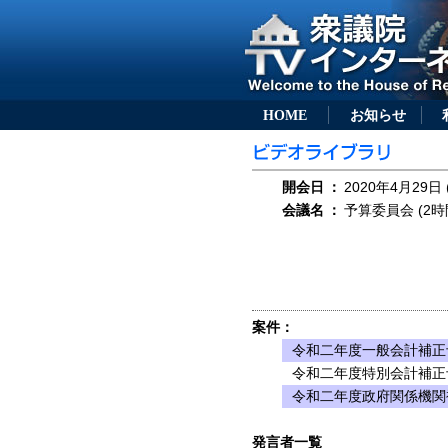
HOME
お知らせ
開会日
：
2020年4月29日 
会議名
：
予算委員会 (2時
案件：
令和二年度一般会計補正
令和二年度特別会計補正
令和二年度政府関係機関
発言者一覧