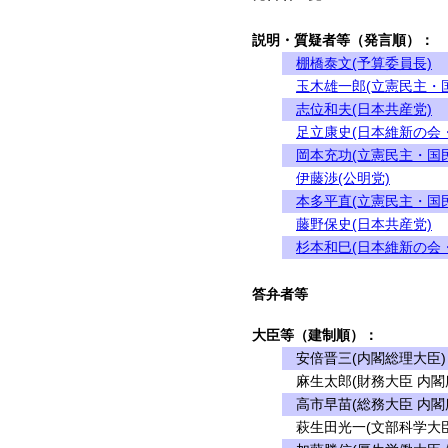
説明・質疑者等（発言順）：
棚橋泰文(予算委員長)
玉木雄一郎(立憲民主・
志位和夫(日本共産党)
足立康史(日本維新の会
岡本充功(立憲民主・国
伊藤渉(公明党)
本多平直(立憲民主・国
藤野保史(日本共産党)
杉本和巳(日本維新の会
答弁者等
大臣等（建制順）：
安倍晋三(内閣総理大臣)
麻生太郎(財務大臣 内閣
高市早苗(総務大臣 内閣
萩生田光一(文部科学大臣