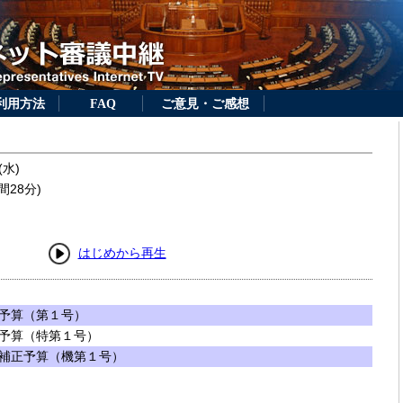
利用方法
FAQ
ご意見・ご感想
(水)
間28分)
はじめから再生
予算（第１号）
予算（特第１号）
補正予算（機第１号）