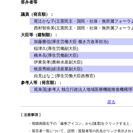
答弁者等
議員（発言順）：
尾辻かな子(立憲民主・国民・社保・無所属フォーラム
西村智奈美(立憲民主・国民・社保・無所属フォーラム
大臣等（建制順）：
加藤勝信(厚生労働大臣 働き方改革担当)
稲津久(厚生労働副大臣)
橋本岳(厚生労働副大臣)
伊東良孝(農林水産副大臣)
牧原秀樹(経済産業副大臣)
自見はなこ(厚生労働大臣政務官)
参考人等（発言順）：
尾身茂(参考人 独立行政法人地域医療機能推進機構理
戻る
・視聴画面右下の「歯車アイコン」から[速度]をクリックすると
・発言者一覧について、説明・質疑者等の氏名がリンク表示され