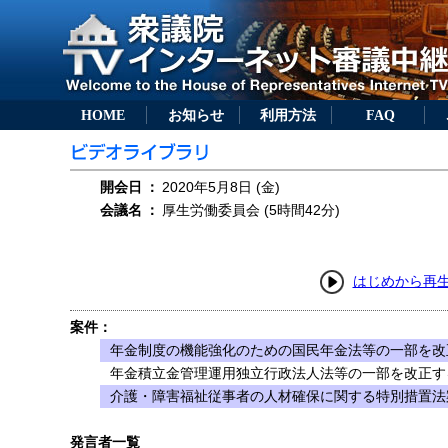
HOME
お知らせ
利用方法
FAQ
開会日
：
2020年5月8日 (金)
会議名
：
厚生労働委員会 (5時間42分)
はじめから再
案件：
年金制度の機能強化のための国民年金法等の一部を改正
年金積立金管理運用独立行政法人法等の一部を改正する
介護・障害福祉従事者の人材確保に関する特別措置法案
発言者一覧