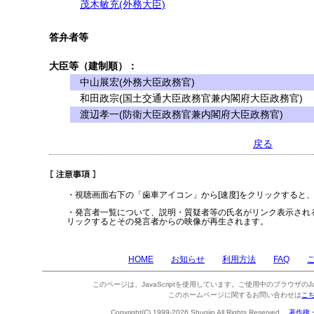
茂木敏充(外務大臣)
答弁者等
大臣等（建制順）：
中山展宏(外務大臣政務官)
和田政宗(国土交通大臣政務官兼内閣府大臣政務官)
渡辺孝一(防衛大臣政務官兼内閣府大臣政務官)
戻る
・視聴画面右下の「歯車アイコン」から[速度]をクリックすると
・発言者一覧について、説明・質疑者等の氏名がリンク表示され
リックするとその発言者からの映像が再生されます。
HOME
お知らせ
利用方法
FAQ
このページは、JavaScriptを使用しています。ご使用中のブラウザのJa
このホームページに関するお問い合わせは
こ
Copyright(C) 1999-2026 Shugiin All Rights Reserved.
著作権