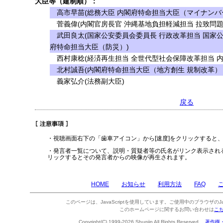
大臣等（建制順）：
高市早苗(総務大臣 内閣府特命担当大臣（マイナンバ
菅義偉(内閣官房長官 沖縄基地負担軽減担当 拉致問題
武田良太(国家公安委員会委員長 行政改革担当 国家公
府特命担当大臣（防災）)
西村康稔(経済再生担当 全世代型社会保障改革担当 
北村誠吾(内閣府特命担当大臣（地方創生 規制改革）
義家弘介(法務副大臣)
戻る
・視聴画面右下の「歯車アイコン」から[速度]をクリックすると
・発言者一覧について、説明・質疑者等の氏名がリンク表示され
リックするとその発言者からの映像が再生されます。
HOME
お知らせ
利用方法
FAQ
このページは、JavaScriptを使用しています。ご使用中のブラウザのJa
このホームページに関するお問い合わせは
こ
Copyright(C) 1999-2026 Shugiin All Rights Reserved.
著作権