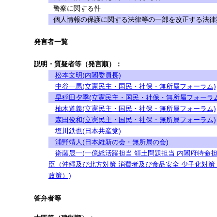
警察に関する件
個人情報の保護に関する法律等の一部を改正する法律案
発言者一覧
説明・質疑者等（発言順）：
松本文明(内閣委員長)
中谷一馬(立憲民主・国民・社保・無所属フォーラム)
早稲田夕季(立憲民主・国民・社保・無所属フォーラム
柚木道義(立憲民主・国民・社保・無所属フォーラム)
森田俊和(立憲民主・国民・社保・無所属フォーラム)
塩川鉄也(日本共産党)
浦野靖人(日本維新の会・無所属の会)
衛藤晟一(一億総活躍担当 領土問題担当 内閣府特命
臣（沖縄及び北方対策 消費者及び食品安全 少子化対策
政策）)
答弁者等