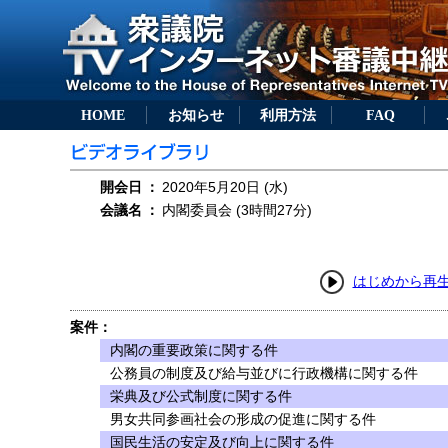
HOME
お知らせ
利用方法
FAQ
開会日
：
2020年5月20日 (水)
会議名
：
内閣委員会 (3時間27分)
はじめから再
案件：
内閣の重要政策に関する件
公務員の制度及び給与並びに行政機構に関する件
栄典及び公式制度に関する件
男女共同参画社会の形成の促進に関する件
国民生活の安定及び向上に関する件