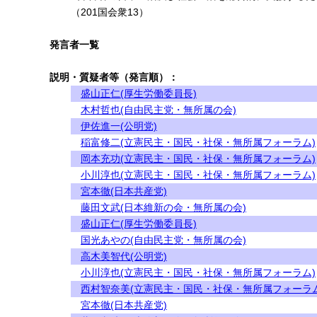
（201国会衆13）
発言者一覧
説明・質疑者等（発言順）：
盛山正仁(厚生労働委員長)
木村哲也(自由民主党・無所属の会)
伊佐進一(公明党)
稲富修二(立憲民主・国民・社保・無所属フォーラム)
岡本充功(立憲民主・国民・社保・無所属フォーラム)
小川淳也(立憲民主・国民・社保・無所属フォーラム)
宮本徹(日本共産党)
藤田文武(日本維新の会・無所属の会)
盛山正仁(厚生労働委員長)
国光あやの(自由民主党・無所属の会)
高木美智代(公明党)
小川淳也(立憲民主・国民・社保・無所属フォーラム)
西村智奈美(立憲民主・国民・社保・無所属フォーラム
宮本徹(日本共産党)