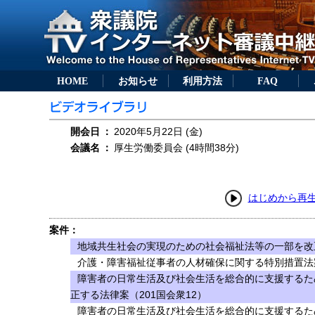
HOME
お知らせ
利用方法
FAQ
開会日
：
2020年5月22日 (金)
会議名
：
厚生労働委員会 (4時間38分)
はじめから再
案件：
地域共生社会の実現のための社会福祉法等の一部を改正
介護・障害福祉従事者の人材確保に関する特別措置法案
障害者の日常生活及び社会生活を総合的に支援するた
正する法律案（201国会衆12）
障害者の日常生活及び社会生活を総合的に支援するた