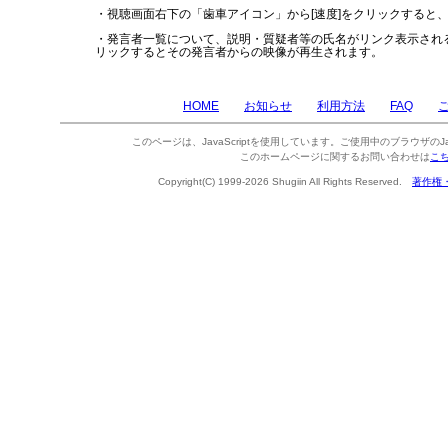
・視聴画面右下の「歯車アイコン」から[速度]をクリックすると
・発言者一覧について、説明・質疑者等の氏名がリンク表示され
リックするとその発言者からの映像が再生されます。
HOME
お知らせ
利用方法
FAQ
このページは、JavaScriptを使用しています。ご使用中のブラウザのJa
このホームページに関するお問い合わせは
こ
Copyright(C) 1999-2026 Shugiin All Rights Reserved.
著作権