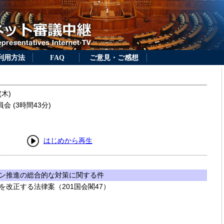
利用方法
FAQ
ご意見・ご感想
(木)
 (3時間43分)
はじめから再生
ン推進の総合的な対策に関する件
改正する法律案（201国会閣47）