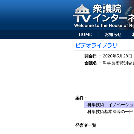
HOME
お知らせ
開会日
：
2020年5月28日 
会議名
：
科学技術特別委員会
案件：
科学技術、イノベーショ
科学技術基本法等の一部を
発言者一覧