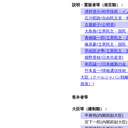
説明・質疑者等（発言順）：
津村啓介(科学技術・イ
石川昭政(自由民主党・
古屋範子(公明党)
大島敦(立憲民主・国民
青柳陽一郎(立憲民主・
篠原豪(立憲民主・国民
早稲田夕季(立憲民主・
畑野君枝(日本共産党)
串田誠一(日本維新の会
竹本直一(情報通信技術
大臣（クールジャパン戦略
政策）)
答弁者等
大臣等（建制順）：
平将明(内閣府副大臣)
宮下一郎(内閣府副大臣)