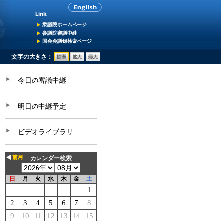
衆議院ホームページ
参議院審議中継
国会会議録検索ページ
文字の大きさ：
今日の審議中継
明日の中継予定
ビデオライブラリ
カレンダー検索
日
月
火
水
木
金
土
1
2
3
4
5
6
7
8
9
10
11
12
13
14
15