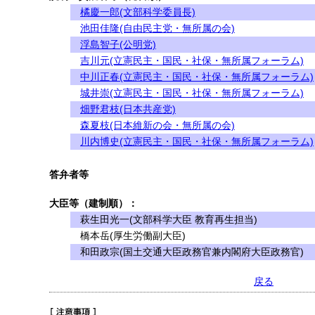
橘慶一郎(文部科学委員長)
池田佳隆(自由民主党・無所属の会)
浮島智子(公明党)
吉川元(立憲民主・国民・社保・無所属フォーラム)
中川正春(立憲民主・国民・社保・無所属フォーラム)
城井崇(立憲民主・国民・社保・無所属フォーラム)
畑野君枝(日本共産党)
森夏枝(日本維新の会・無所属の会)
川内博史(立憲民主・国民・社保・無所属フォーラム)
答弁者等
大臣等（建制順）：
萩生田光一(文部科学大臣 教育再生担当)
橋本岳(厚生労働副大臣)
和田政宗(国土交通大臣政務官兼内閣府大臣政務官)
戻る