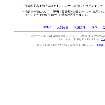
・視聴画面右下の「歯車アイコン」から[速度]をクリックすると
・発言者一覧について、説明・質疑者等の氏名がリンク表示され
リックするとその発言者からの映像が再生されます。
HOME
お知らせ
利用方法
FAQ
このページは、JavaScriptを使用しています。ご使用中のブラウザのJa
このホームページに関するお問い合わせは
こ
Copyright(C) 1999-2026 Shugiin All Rights Reserved.
著作権