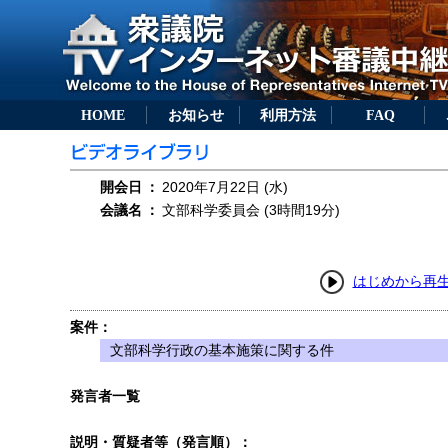
HOME
お知らせ
利用方法
FAQ
開会日
：
2020年7月22日 (水)
会議名
：
文部科学委員会 (3時間19分)
はじめから再
案件：
文部科学行政の基本施策に関する件
発言者一覧
説明・質疑者等（発言順）：