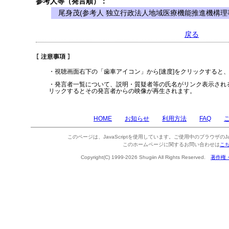
参考人等（発言順）：
尾身茂(参考人 独立行政法人地域医療機能推進機構理
戻る
・視聴画面右下の「歯車アイコン」から[速度]をクリックすると
・発言者一覧について、説明・質疑者等の氏名がリンク表示され
リックするとその発言者からの映像が再生されます。
HOME
お知らせ
利用方法
FAQ
このページは、JavaScriptを使用しています。ご使用中のブラウザのJa
このホームページに関するお問い合わせは
こ
Copyright(C) 1999-2026 Shugiin All Rights Reserved.
著作権