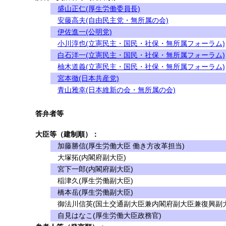
盛山正仁(厚生労働委員長)
安藤高夫(自由民主党・無所属の会)
伊佐進一(公明党)
小川淳也(立憲民主・国民・社保・無所属フォーラム)
白石洋一(立憲民主・国民・社保・無所属フォーラム)
柚木道義(立憲民主・国民・社保・無所属フォーラム)
宮本徹(日本共産党)
青山雅幸(日本維新の会・無所属の会)
答弁者等
大臣等（建制順）：
加藤勝信(厚生労働大臣 働き方改革担当)
大塚拓(内閣府副大臣)
宮下一郎(内閣府副大臣)
稲津久(厚生労働副大臣)
橋本岳(厚生労働副大臣)
御法川信英(国土交通副大臣兼内閣府副大臣兼復興副大
自見はなこ(厚生労働大臣政務官)