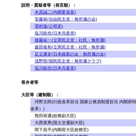
説明・質疑者等（発言順）：
木原誠二(内閣委員長)
安藤裕(自由民主党・無所属の会)
濱村進(公明党)
塩川鉄也(日本共産党)
後藤祐一(立憲民主党・社民・無所属)
森田俊和(立憲民主党・社民・無所属)
足立康史(日本維新の会・無所属の会)
浅野哲(国民民主党・無所属クラブ)
塩川鉄也(日本共産党)
答弁者等
大臣等（建制順）：
河野太郎(行政改革担当 国家公務員制度担当 内閣府
改革）)
熊田裕通(総務副大臣)
大西英男(国土交通副大臣)
岡下昌平(内閣府大臣政務官)