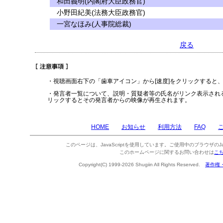
和田義明(内閣府大臣政務官)
小野田紀美(法務大臣政務官)
一宮なほみ(人事院総裁)
戻る
・視聴画面右下の「歯車アイコン」から[速度]をクリックすると
・発言者一覧について、説明・質疑者等の氏名がリンク表示され
リックするとその発言者からの映像が再生されます。
HOME
お知らせ
利用方法
FAQ
このページは、JavaScriptを使用しています。ご使用中のブラウザのJa
このホームページに関するお問い合わせは
こ
Copyright(C) 1999-2026 Shugiin All Rights Reserved.
著作権