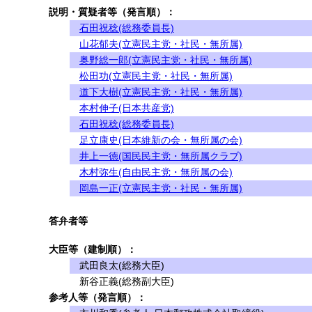
説明・質疑者等（発言順）：
石田祝稔(総務委員長)
山花郁夫(立憲民主党・社民・無所属)
奥野総一郎(立憲民主党・社民・無所属)
松田功(立憲民主党・社民・無所属)
道下大樹(立憲民主党・社民・無所属)
本村伸子(日本共産党)
石田祝稔(総務委員長)
足立康史(日本維新の会・無所属の会)
井上一徳(国民民主党・無所属クラブ)
木村弥生(自由民主党・無所属の会)
岡島一正(立憲民主党・社民・無所属)
答弁者等
大臣等（建制順）：
武田良太(総務大臣)
新谷正義(総務副大臣)
参考人等（発言順）：