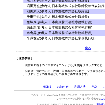
衣川和秀(参考人 日本郵政株式会社取締役)
増田寛也(参考人 日本郵政株式会社取締役兼代表執行
池田憲人(参考人 日本郵政株式会社取締役)
千田哲也(参考人 日本郵政株式会社取締役)
飯塚厚(参考人 日本郵政株式会社専務執行役)
諫山親(参考人 日本郵政株式会社常務執行役)
市倉昇(参考人 日本郵政株式会社常務執行役)
米澤友宏(参考人 日本郵政株式会社常務執行役)
戻る
・視聴画面右下の「歯車アイコン」から[速度]をクリックすると
・発言者一覧について、説明・質疑者等の氏名がリンク表示され
リックするとその発言者からの映像が再生されます。
HOME
お知らせ
利用方法
FAQ
このページは、JavaScriptを使用しています。ご使用中のブラウザのJa
このホームページに関するお問い合わせは
こ
Copyright(C) 1999-2026 Shugiin All Rights Reserved.
著作権