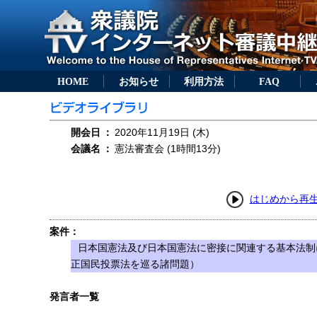
HOME
お知らせ
利用方法
FAQ
開会日
：
2020年11月19日 (木)
会議名
：
憲法審査会 (1時間13分)
はじめから再
案件：
日本国憲法及び日本国憲法に密接に関連する基本法制
正国民投票法を巡る諸問題）
発言者一覧