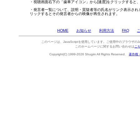
・視聴画面右下の「歯車アイコン」から[速度]をクリックすると
・発言者一覧について、説明・質疑者等の氏名がリンク表示され
リックするとその発言者からの映像が再生されます。
HOME
お知らせ
利用方法
FAQ
このページは、JavaScriptを使用しています。ご使用中のブラウザのJa
このホームページに関するお問い合わせは
こ
Copyright(C) 1999-2026 Shugiin All Rights Reserved.
著作権