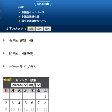
衆議院ホームページ
参議院審議中継
国会会議録検索ページ
文字の大きさ：
今日の審議中継
明日の中継予定
ビデオライブラリ
カレンダー検索
日
月
火
水
木
金
土
1
2
3
4
5
6
7
8
9
10
11
12
13
14
15