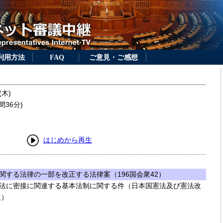
利用方法
FAQ
ご意見・ご感想
(木)
間36分)
はじめから再生
関する法律の一部を改正する法律案（196国会衆42）
法に密接に関連する基本法制に関する件（日本国憲法及び憲法改
題）