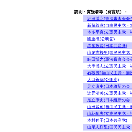
説明・質疑者等（発言順）：
細田博之(憲法審査会会長
新藤義孝(自由民主党・
本多平直(立憲民主党・
國重徹(公明党)
赤嶺政賢(日本共産党)
山尾志桜里(国民民主党
細田博之(憲法審査会会長
大串博志(立憲民主党・
石破茂(自由民主党・無
大口善徳(公明党)
足立康史(日本維新の会
辻元清美(立憲民主党・
足立康史(日本維新の会
山田賢司(自由民主党・
山花郁夫(立憲民主党・
本村伸子(日本共産党)
山尾志桜里(国民民主党