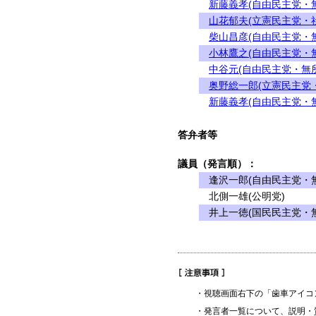
新藤義孝(自由民主党・
山花郁夫(立憲民主党・
柴山昌彦(自由民主党・
小林鷹之(自由民主党・
中谷元(自由民主党・無
奥野総一郎(立憲民主党
新藤義孝(自由民主党・
答弁者等
議員（発言順）：
逢沢一郎(自由民主党・無
北側一雄(公明党)
井上一徳(国民民主党・無
・視聴画面右下の「歯車アイコ
・発言者一覧について、説明・