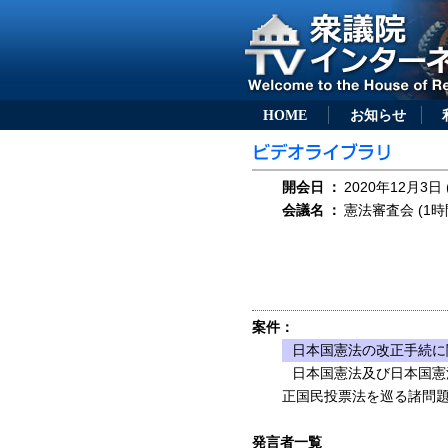
HOME
お知らせ
開会日
：
2020年12月3日 
会議名
：
憲法審査会 (1時
案件：
日本国憲法の改正手続に
日本国憲法及び日本国憲
正国民投票法を巡る諸問
発言者一覧