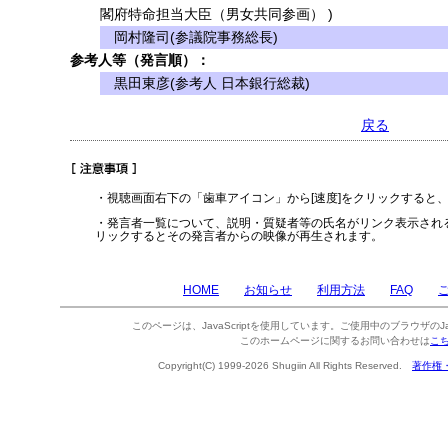
閣府特命担当大臣（男女共同参画） )
岡村隆司(参議院事務総長)
参考人等（発言順）：
黒田東彦(参考人 日本銀行総裁)
戻る
・視聴画面右下の「歯車アイコン」から[速度]をクリックすると
・発言者一覧について、説明・質疑者等の氏名がリンク表示され
リックするとその発言者からの映像が再生されます。
HOME
お知らせ
利用方法
FAQ
このページは、JavaScriptを使用しています。ご使用中のブラウザのJa
このホームページに関するお問い合わせは
こ
Copyright(C) 1999-2026 Shugiin All Rights Reserved.
著作権