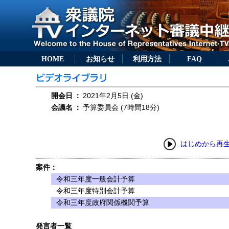
HOME
お知らせ
利用方法
FAQ
開会日
：
2021年2月5日 (金)
会議名
：
予算委員会 (7時間18分)
はじめから再
案件：
令和三年度一般会計予算
令和三年度特別会計予算
令和三年度政府関係機関予算
発言者一覧