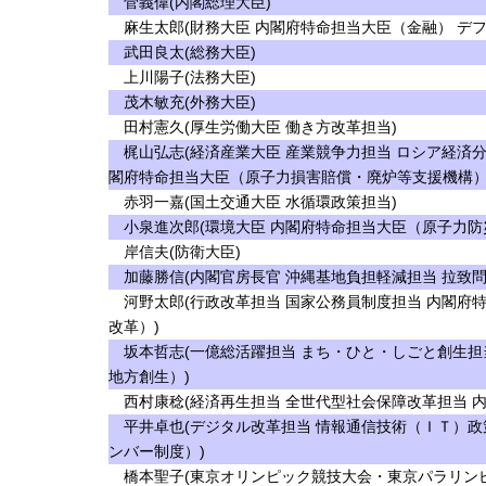
菅義偉(内閣総理大臣)
麻生太郎(財務大臣 内閣府特命担当大臣（金融） デフ
武田良太(総務大臣)
上川陽子(法務大臣)
茂木敏充(外務大臣)
田村憲久(厚生労働大臣 働き方改革担当)
梶山弘志(経済産業大臣 産業競争力担当 ロシア経済分
閣府特命担当大臣（原子力損害賠償・廃炉等支援機構）
赤羽一嘉(国土交通大臣 水循環政策担当)
小泉進次郎(環境大臣 内閣府特命担当大臣（原子力防
岸信夫(防衛大臣)
加藤勝信(内閣官房長官 沖縄基地負担軽減担当 拉致問
河野太郎(行政改革担当 国家公務員制度担当 内閣府
改革）)
坂本哲志(一億総活躍担当 まち・ひと・しごと創生担
地方創生）)
西村康稔(経済再生担当 全世代型社会保障改革担当 
平井卓也(デジタル改革担当 情報通信技術（ＩＴ）政
ンバー制度）)
橋本聖子(東京オリンピック競技大会・東京パラリンピ