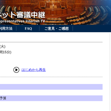
利用方法
FAQ
ご意見・ご感想
(火)
間15分)
はじめから再生
予算