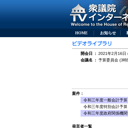
HOME
お知らせ
開会日
：
2021年2月16日 
会議名
：
予算委員会 (3時
案件：
令和三年度一般会計予算
令和三年度特別会計予算
令和三年度政府関係機関
発言者一覧