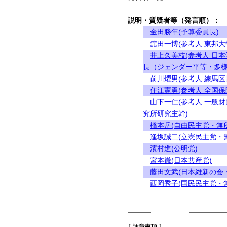
説明・質疑者等（発言順）：
金田勝年(予算委員長)
舘田一博(参考人 東邦大
井上久美枝(参考人 日
長（ジェンダー平等・多様
前川燿男(参考人 練馬区
住江憲勇(参考人 全国
山下一仁(参考人 一般
究所研究主幹)
橋本岳(自由民主党・無
逢坂誠二(立憲民主党・
濱村進(公明党)
宮本徹(日本共産党)
藤田文武(日本維新の会
西岡秀子(国民民主党・