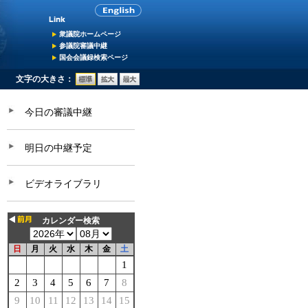
衆議院ホームページ
参議院審議中継
国会会議録検索ページ
文字の大きさ：
今日の審議中継
明日の中継予定
ビデオライブラリ
カレンダー検索
日
月
火
水
木
金
土
1
2
3
4
5
6
7
8
9
10
11
12
13
14
15