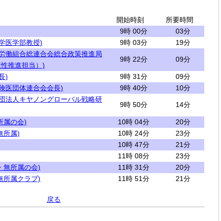
開始時刻
所要時間
9時 00分
03分
学医学部教授)
9時 03分
19分
本労働組合総連合会総合政策推進局
9時 22分
09分
性推進担当）)
長)
9時 31分
09分
保険医団体連合会会長)
9時 40分
10分
財団法人キヤノングローバル戦略研
9時 50分
14分
所属の会)
10時 04分
20分
無所属)
10時 24分
23分
10時 47分
21分
11時 08分
23分
・無所属の会)
11時 31分
20分
無所属クラブ)
11時 51分
21分
戻る