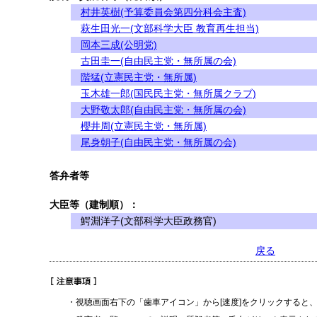
村井英樹(予算委員会第四分科会主査)
萩生田光一(文部科学大臣 教育再生担当)
岡本三成(公明党)
古田圭一(自由民主党・無所属の会)
階猛(立憲民主党・無所属)
玉木雄一郎(国民民主党・無所属クラブ)
大野敬太郎(自由民主党・無所属の会)
櫻井周(立憲民主党・無所属)
尾身朝子(自由民主党・無所属の会)
答弁者等
大臣等（建制順）：
鰐淵洋子(文部科学大臣政務官)
戻る
・視聴画面右下の「歯車アイコン」から[速度]をクリックすると