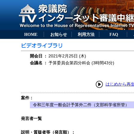
HOME
お知らせ
利用方法
FAQ
開会日
：
2021年2月25日 (木)
会議名
：
予算委員会第四分科会 (3時間43分)
はじめから再
案件：
令和三年度一般会計予算外二件（文部科学省所管）
発言者一覧
説明・質疑者等（発言順）：