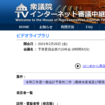
HOME
お知らせ
利用方法
FAQ
開会日
：
2021年2月26日 (金)
会議名
：
予算委員会第六分科会 (6時間42分)
はじめから再
案件：
令和三年度一般会計予算外二件（農林水産省及び環境
発言者一覧
説明・質疑者等（発言順）：