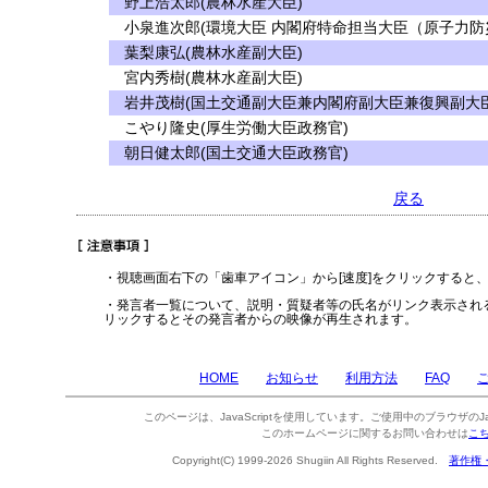
野上浩太郎(農林水産大臣)
小泉進次郎(環境大臣 内閣府特命担当大臣（原子力防
葉梨康弘(農林水産副大臣)
宮内秀樹(農林水産副大臣)
岩井茂樹(国土交通副大臣兼内閣府副大臣兼復興副大臣
こやり隆史(厚生労働大臣政務官)
朝日健太郎(国土交通大臣政務官)
戻る
・視聴画面右下の「歯車アイコン」から[速度]をクリックすると
・発言者一覧について、説明・質疑者等の氏名がリンク表示され
リックするとその発言者からの映像が再生されます。
HOME
お知らせ
利用方法
FAQ
このページは、JavaScriptを使用しています。ご使用中のブラウザのJa
このホームページに関するお問い合わせは
こ
Copyright(C) 1999-2026 Shugiin All Rights Reserved.
著作権