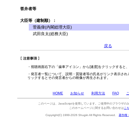
答弁者等
大臣等（建制順）：
菅義偉(内閣総理大臣)
武田良太(総務大臣)
戻る
・視聴画面右下の「歯車アイコン」から[速度]をクリックすると
・発言者一覧について、説明・質疑者等の氏名がリンク表示され
リックするとその発言者からの映像が再生されます。
HOME
お知らせ
利用方法
FAQ
このページは、JavaScriptを使用しています。ご使用中のブラウザのJa
このホームページに関するお問い合わせは
こ
Copyright(C) 1999-2026 Shugiin All Rights Reserved.
著作権