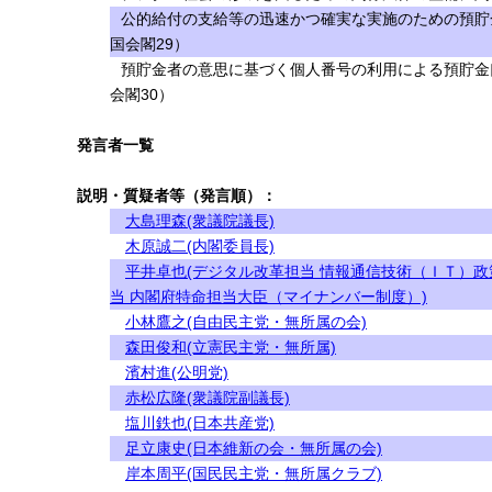
公的給付の支給等の迅速かつ確実な実施のための預貯
国会閣29）
預貯金者の意思に基づく個人番号の利用による預貯金
会閣30）
発言者一覧
説明・質疑者等（発言順）：
大島理森(衆議院議長)
木原誠二(内閣委員長)
平井卓也(デジタル改革担当 情報通信技術（ＩＴ）政
当 内閣府特命担当大臣（マイナンバー制度）)
小林鷹之(自由民主党・無所属の会)
森田俊和(立憲民主党・無所属)
濱村進(公明党)
赤松広隆(衆議院副議長)
塩川鉄也(日本共産党)
足立康史(日本維新の会・無所属の会)
岸本周平(国民民主党・無所属クラブ)