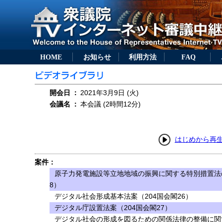
HOME
お知らせ
利用方法
FAQ
開会日
：
2021年3月9日 (火)
会議名
：
本会議 (2時間12分)
はじめから再
案件：
原子力発電施設等立地地域の振興に関する特別措置法
8）
デジタル社会形成基本法案（204国会閣26）
デジタル庁設置法案（204国会閣27）
デジタル社会の形成を図るための関係法律の整備に関す