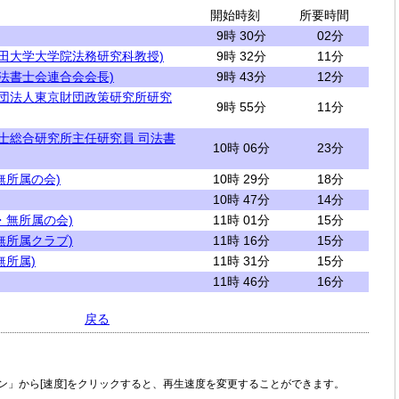
開始時刻
所要時間
9時 30分
02分
稲田大学大学院法務研究科教授)
9時 32分
11分
司法書士会連合会会長)
9時 43分
12分
財団法人東京財団政策研究所研究
9時 55分
11分
書士総合研究所主任研究員 司法書
10時 06分
23分
無所属の会)
10時 29分
18分
10時 47分
14分
・無所属の会)
11時 01分
15分
無所属クラブ)
11時 16分
15分
無所属)
11時 31分
15分
11時 46分
16分
戻る
ン」から[速度]をクリックすると、再生速度を変更することができます。