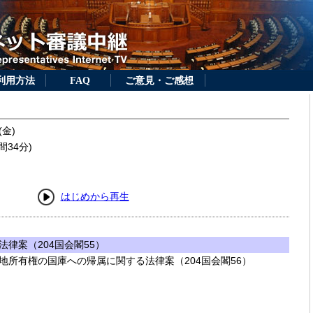
利用方法
FAQ
ご意見・ご感想
(金)
間34分)
はじめから再生
律案（204国会閣55）
地所有権の国庫への帰属に関する法律案（204国会閣56）