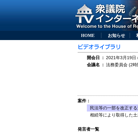
HOME
お知らせ
開会日
：
2021年3月19日 
会議名
：
法務委員会 (2時
案件：
民法等の一部を改正する法
相続等により取得した土
発言者一覧