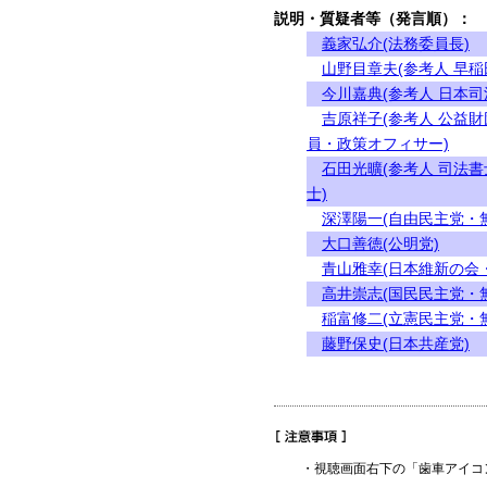
説明・質疑者等（発言順）：
義家弘介(法務委員長)
山野目章夫(参考人 早
今川嘉典(参考人 日本
吉原祥子(参考人 公益
員・政策オフィサー)
石田光曠(参考人 司法
士)
深澤陽一(自由民主党・
大口善徳(公明党)
青山雅幸(日本維新の会
高井崇志(国民民主党・
稲富修二(立憲民主党・
藤野保史(日本共産党)
・視聴画面右下の「歯車アイコ