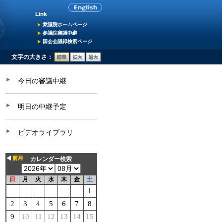
衆議院ホームページ
参議院審議中継
国会会議録検索ページ
文字の大きさ：
今日の審議中継
明日の中継予定
ビデオライブラリ
カレンダー検索
日
月
火
水
木
金
土
1
2
3
4
5
6
7
8
9
10
11
12
13
14
15