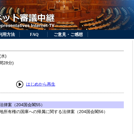
利用方法
FAQ
ご意見・ご感想
(水)
間28分)
はじめから再生
律案（204国会閣55）
地所有権の国庫への帰属に関する法律案（204国会閣56）