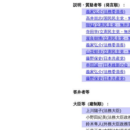
説明・質疑者等（発言順）：
義家弘介(法務委員長)
高井崇志(国民民主党・
階猛(立憲民主党・無所属
寺田学(立憲民主党・無
屋良朝博(立憲民主党・
義家弘介(法務委員長)
山花郁夫(立憲民主党・
藤野保史(日本共産党)
串田誠一(日本維新の会
義家弘介(法務委員長)
藤野保史(日本共産党)
答弁者等
大臣等（建制順）：
上川陽子(法務大臣)
小野田紀美(法務大臣政務
鈴木隼人(外務大臣政務官