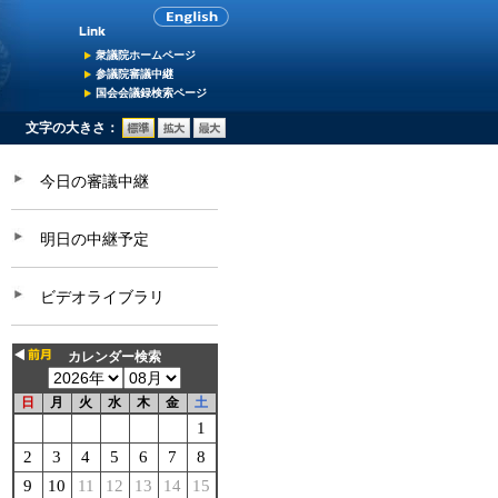
衆議院ホームページ
参議院審議中継
国会会議録検索ページ
文字の大きさ：
今日の審議中継
明日の中継予定
ビデオライブラリ
カレンダー検索
日
月
火
水
木
金
土
1
2
3
4
5
6
7
8
9
10
11
12
13
14
15