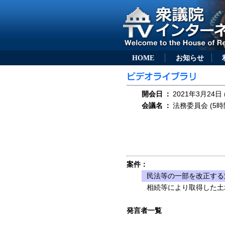
HOME
お知らせ
開会日
：
2021年3月24日 
会議名
：
法務委員会 (5時
案件：
民法等の一部を改正する法
相続等により取得した土
発言者一覧