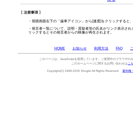
・視聴画面右下の「歯車アイコン」から[速度]をクリックすると
・発言者一覧について、説明・質疑者等の氏名がリンク表示され
リックするとその発言者からの映像が再生されます。
HOME
お知らせ
利用方法
FAQ
このページは、JavaScriptを使用しています。ご使用中のブラウザのJa
このホームページに関するお問い合わせは
こ
Copyright(C) 1999-2026 Shugiin All Rights Reserved.
著作権