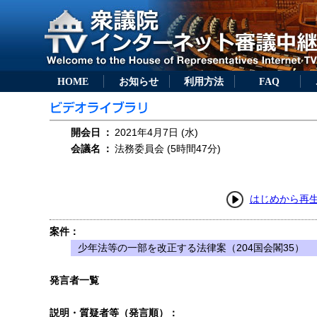
HOME
お知らせ
利用方法
FAQ
開会日
：
2021年4月7日 (水)
会議名
：
法務委員会 (5時間47分)
はじめから再
案件：
少年法等の一部を改正する法律案（204国会閣35）
発言者一覧
説明・質疑者等（発言順）：