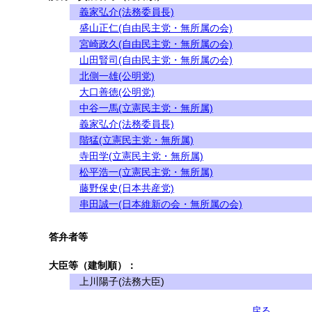
義家弘介(法務委員長)
盛山正仁(自由民主党・無所属の会)
宮崎政久(自由民主党・無所属の会)
山田賢司(自由民主党・無所属の会)
北側一雄(公明党)
大口善徳(公明党)
中谷一馬(立憲民主党・無所属)
義家弘介(法務委員長)
階猛(立憲民主党・無所属)
寺田学(立憲民主党・無所属)
松平浩一(立憲民主党・無所属)
藤野保史(日本共産党)
串田誠一(日本維新の会・無所属の会)
答弁者等
大臣等（建制順）：
上川陽子(法務大臣)
戻る