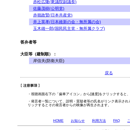
赤松広隆(衆議院副議長)
佐藤茂樹(公明党)
赤嶺政賢(日本共産党)
井上英孝(日本維新の会・無所属の会)
玉木雄一郎(国民民主党・無所属クラブ)
答弁者等
大臣等（建制順）：
岸信夫(防衛大臣)
戻る
・視聴画面右下の「歯車アイコン」から[速度]をクリックすると
・発言者一覧について、説明・質疑者等の氏名がリンク表示され
リックするとその発言者からの映像が再生されます。
HOME
お知らせ
利用方法
FAQ