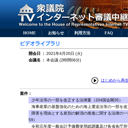
HOME
お知らせ
利用方法
FAQ
開会日
：
2021年4月20日 (火)
会議名
：
本会議 (2時間06分)
はじめから再
案件：
少年法等の一部を改正する法律案（204国会閣35）
海事産業の基盤強化のための海上運送法等の一部を改正
障害を理由とする差別の解消の推進に関する法律の一
59）
令和元年度一般会計予備費使用総調書及び各省各庁所