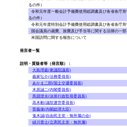
るの件）
令和元年度一般会計予備費使用総調書及び各省各庁所
るの件）
令和元年度特別会計予備費使用総調書及び各省各庁所
国会議員の歳費、旅費及び手当等に関する法律の一部を
米国訪問に関する報告について
発言者一覧
説明・質疑者等（発言順）：
大島理森(衆議院議長)
義家弘介(法務委員長)
あかま二郎(国土交通委員長)
木原誠二(内閣委員長)
馬淵澄夫(決算行政監視委員長)
高木毅(議院運営委員長)
菅義偉(内閣総理大臣)
鬼木誠(自由民主党・無所属の会)
緑川貴士(立憲民主党・無所属)