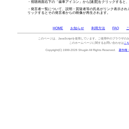
・視聴画面右下の「歯車アイコン」から[速度]をクリックすると
・発言者一覧について、説明・質疑者等の氏名がリンク表示され
リックするとその発言者からの映像が再生されます。
HOME
お知らせ
利用方法
FAQ
このページは、JavaScriptを使用しています。ご使用中のブラウザのJa
このホームページに関するお問い合わせは
こ
Copyright(C) 1999-2026 Shugiin All Rights Reserved.
著作権