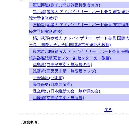
渡辺博道(原子力問題調査特別委員長)
黒川清(参考人 アドバイザリー・ボード会長 政策研
院大学名誉教授)
石橋哲(参考人 アドバイザリー・ボード会員 東京理
経営学研究科教授)
橘川武郎(参考人 アドバイザリー・ボード会員 国際
学長・国際大学大学院国際経営学研究科教授)
鈴木達治郎(参考人 アドバイザリー・ボード会員 長
核兵器廃絶研究センター副センター長・教授)
津島淳(自由民主党・無所属の会)
浅野哲(国民民主党・無所属クラブ)
中野洋昌(公明党)
藤野保史(日本共産党)
足立康史(日本維新の会・無所属の会)
山崎誠(立憲民主党・無所属)
戻る