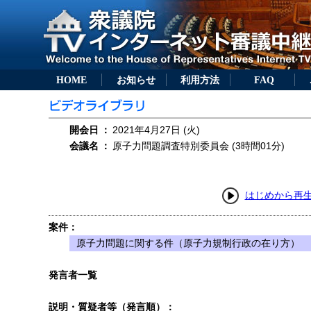
HOME
お知らせ
利用方法
FAQ
開会日
：
2021年4月27日 (火)
会議名
：
原子力問題調査特別委員会 (3時間01分)
はじめから再
案件：
原子力問題に関する件（原子力規制行政の在り方）
発言者一覧
説明・質疑者等（発言順）：