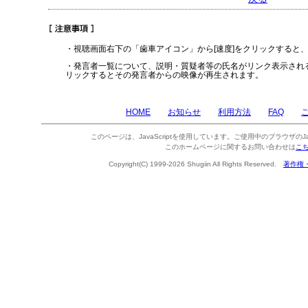
・視聴画面右下の「歯車アイコン」から[速度]をクリックすると
・発言者一覧について、説明・質疑者等の氏名がリンク表示され
リックするとその発言者からの映像が再生されます。
HOME
お知らせ
利用方法
FAQ
このページは、JavaScriptを使用しています。ご使用中のブラウザのJa
このホームページに関するお問い合わせは
こ
Copyright(C) 1999-2026 Shugiin All Rights Reserved.
著作権