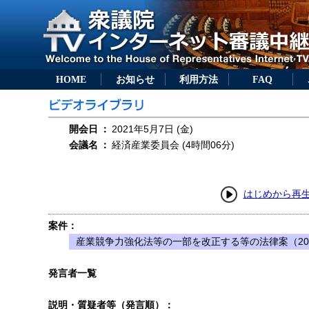
HOME
お知らせ
利用方法
FAQ
開会日
：
2021年5月7日 (金)
会議名
：
経済産業委員会 (4時間06分)
はじめから再
案件：
産業競争力強化法等の一部を改正する等の法律案（20
発言者一覧
説明・質疑者等（発言順）：