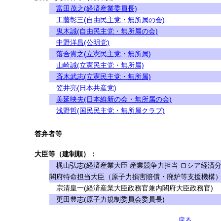
富田茂之(経済産業委員長)
工藤彰三(自由民主党・無所属の会)
鬼木誠(自由民主党・無所属の会)
中野洋昌(公明党)
落合貴之(立憲民主党・無所属)
山崎誠(立憲民主党・無所属)
斉木武志(立憲民主党・無所属)
笠井亮(日本共産党)
美延映夫(日本維新の会・無所属の会)
浅野哲(国民民主党・無所属クラブ)
答弁者等
大臣等（建制順）：
梶山弘志(経済産業大臣 産業競争力担当 ロシア経済分
閣府特命担当大臣（原子力損害賠償・廃炉等支援機構）
宗清皇一(経済産業大臣政務官兼内閣府大臣政務官)
更田豊志(原子力規制委員会委員長)
戻る