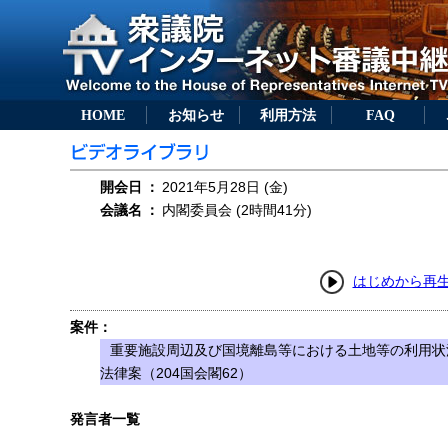
HOME
お知らせ
利用方法
FAQ
開会日
：
2021年5月28日 (金)
会議名
：
内閣委員会 (2時間41分)
はじめから再
案件：
重要施設周辺及び国境離島等における土地等の利用状
法律案（204国会閣62）
発言者一覧