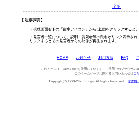
戻る
・視聴画面右下の「歯車アイコン」から[速度]をクリックすると
・発言者一覧について、説明・質疑者等の氏名がリンク表示され
リックするとその発言者からの映像が再生されます。
HOME
お知らせ
利用方法
FAQ
このページは、JavaScriptを使用しています。ご使用中のブラウザのJa
このホームページに関するお問い合わせは
こ
Copyright(C) 1999-2026 Shugiin All Rights Reserved.
著作権