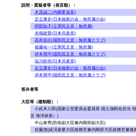
説明・質疑者等（発言順）：
木原誠二(内閣委員長)
足立康史(日本維新の会・無所属の会)
阿部知子(立憲民主党・無所属)
赤嶺政賢(日本共産党)
高井崇志(国民民主党・無所属クラブ)
後藤祐一(立憲民主党・無所属)
岸本周平(国民民主党・無所属クラブ)
塩川鉄也(日本共産党)
足立康史(日本維新の会・無所属の会)
岸本周平(国民民主党・無所属クラブ)
答弁者等
大臣等（建制順）：
小此木八郎(国家公安委員会委員長 国土強靭化担当 
災 海洋政策）)
中山泰秀(防衛副大臣兼内閣府副大臣)
佐藤啓(経済産業大臣政務官兼内閣府大臣政務官兼復興