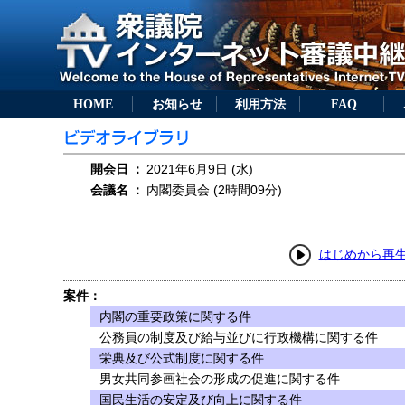
HOME
お知らせ
利用方法
FAQ
開会日
：
2021年6月9日 (水)
会議名
：
内閣委員会 (2時間09分)
はじめから再
案件：
内閣の重要政策に関する件
公務員の制度及び給与並びに行政機構に関する件
栄典及び公式制度に関する件
男女共同参画社会の形成の促進に関する件
国民生活の安定及び向上に関する件