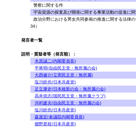
警察に関する件
宇宙資源の探査及び開発に関する事業活動の促進に関
政治分野における男女共同参画の推進に関する法律の
34）
発言者一覧
説明・質疑者等（発言順）：
木原誠二(内閣委員長)
平将明(自由民主党・無所属の会)
大西健介(立憲民主党・無所属)
塩川鉄也(日本共産党)
足立康史(日本維新の会・無所属の会)
高井崇志(国民民主党・無所属クラブ)
河村建夫(自由民主党・無所属の会)
塩川鉄也(日本共産党)
森屋宏(参議院内閣委員長)
畑野君枝(日本共産党)