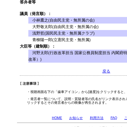
答弁者等
議員（発言順）：
小林鷹之(自由民主党・無所属の会)
大野敬太郎(自由民主党・無所属の会)
浅野哲(国民民主党・無所属クラブ)
青柳陽一郎(立憲民主党・無所属)
大臣等（建制順）：
河野太郎(行政改革担当 国家公務員制度担当 内閣府
改革）)
戻る
・視聴画面右下の「歯車アイコン」から[速度]をクリックすると
・発言者一覧について、説明・質疑者等の氏名がリンク表示され
リックするとその発言者からの映像が再生されます。
HOME
お知らせ
利用方法
FAQ