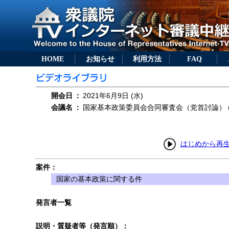
HOME
お知らせ
利用方法
FAQ
開会日
：
2021年6月9日 (水)
会議名
：
国家基本政策委員会合同審査会（党首討論） (
はじめから再
案件：
国家の基本政策に関する件
発言者一覧
説明・質疑者等（発言順）：