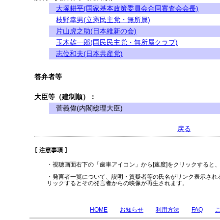
大塚耕平(国家基本政策委員会合同審査会会長)
枝野幸男(立憲民主党・無所属)
片山虎之助(日本維新の会)
玉木雄一郎(国民民主党・無所属クラブ)
志位和夫(日本共産党)
答弁者等
大臣等（建制順）：
菅義偉(内閣総理大臣)
戻る
・視聴画面右下の「歯車アイコン」から[速度]をクリックすると
・発言者一覧について、説明・質疑者等の氏名がリンク表示され
リックするとその発言者からの映像が再生されます。
HOME
お知らせ
利用方法
FAQ