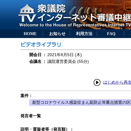
HOME
お知らせ
利用方法
FAQ
開会日
：
2021年8月5日 (木)
会議名
：
議院運営委員会 (55分)
はじめから再
案件：
新型コロナウイルス感染症まん延防止等重点措置の区
発言者一覧
説明・質疑者等（発言順）：