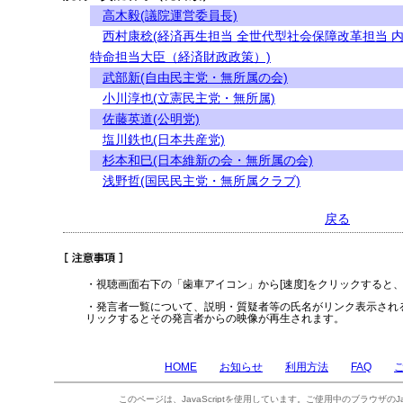
高木毅(議院運営委員長)
西村康稔(経済再生担当 全世代型社会保障改革担当 
特命担当大臣（経済財政政策）)
武部新(自由民主党・無所属の会)
小川淳也(立憲民主党・無所属)
佐藤英道(公明党)
塩川鉄也(日本共産党)
杉本和巳(日本維新の会・無所属の会)
浅野哲(国民民主党・無所属クラブ)
戻る
・視聴画面右下の「歯車アイコン」から[速度]をクリックすると
・発言者一覧について、説明・質疑者等の氏名がリンク表示され
リックするとその発言者からの映像が再生されます。
HOME
お知らせ
利用方法
FAQ
このページは、JavaScriptを使用しています。ご使用中のブラウザのJa