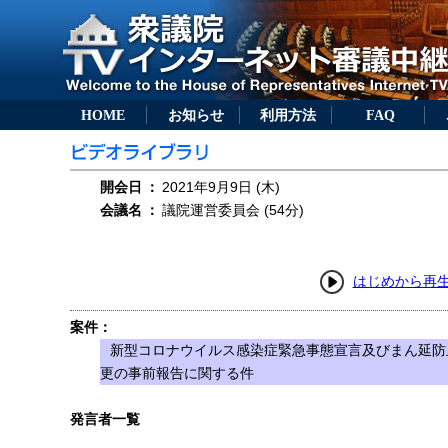
HOME
お知らせ
利用方法
FAQ
開会日
：
2021年9月9日 (木)
会議名
：
議院運営委員会 (54分)
はじめから再
案件：
新型コロナウイルス感染症緊急事態宣言及びまん延防
更の事前報告に関する件
発言者一覧