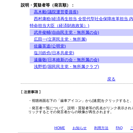
説明・質疑者等（発言順）：
高木毅(議院運営委員長)
西村康稔(経済再生担当 全世代型社会保障改革担当 
特命担当大臣（経済財政政策）)
武井俊輔(自由民主党・無所属の会)
広田一(立憲民主党・無所属)
佐藤英道(公明党)
塩川鉄也(日本共産党)
遠藤敬(日本維新の会・無所属の会)
浅野哲(国民民主党・無所属クラブ)
戻る
・視聴画面右下の「歯車アイコン」から[速度]をクリックすると
・発言者一覧について、説明・質疑者等の氏名がリンク表示され
リックするとその発言者からの映像が再生されます。
HOME
お知らせ
利用方法
FAQ