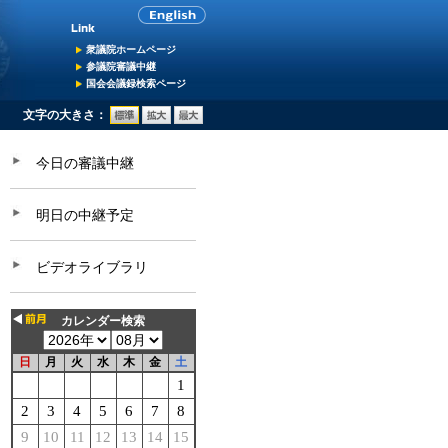
衆議院ホームページ
参議院審議中継
国会会議録検索ページ
文字の大きさ：
今日の審議中継
明日の中継予定
ビデオライブラリ
カレンダー検索
日
月
火
水
木
金
土
1
2
3
4
5
6
7
8
9
10
11
12
13
14
15