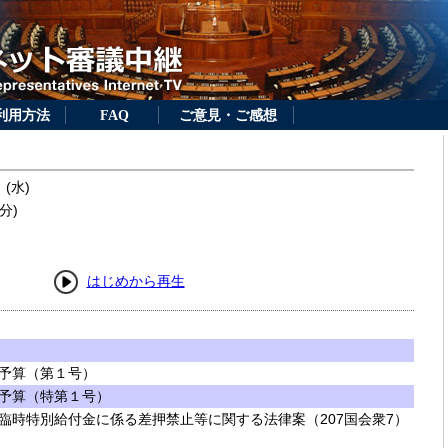
利用方法
FAQ
ご意見・ご感想
 (水)
分)
はじめから再生
予算（第１号）
予算（特第１号）
臨時特別給付金に係る差押禁止等に関する法律案（207国会衆7）