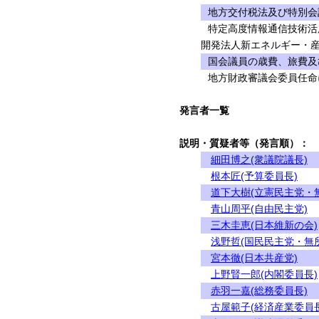
地方交付税法及び特別会
特定高度情報通信技術活
開発法人新エネルギー・産
国会議員の歳費、旅費及
地方財政審議会委員任命
発言者一覧
説明・質疑者等（発言順）：
細田博之(衆議院議長)
根本匠(予算委員長)
道下大樹(立憲民主党・
青山周平(自由民主党)
三木圭恵(日本維新の会)
浅野哲(国民民主党・無
宮本徹(日本共産党)
上野賢一郎(内閣委員長)
赤羽一嘉(総務委員長)
古屋範子(経済産業委員長