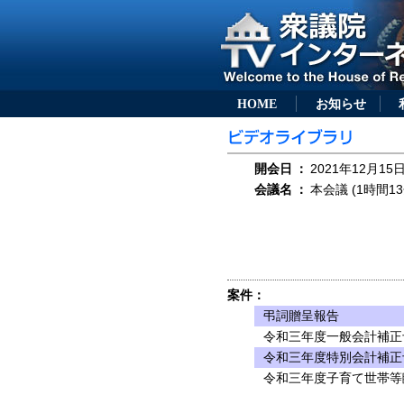
HOME
お知らせ
開会日
：
2021年12月15日
会議名
：
本会議 (1時間13
案件：
弔詞贈呈報告
令和三年度一般会計補正
令和三年度特別会計補正
令和三年度子育て世帯等