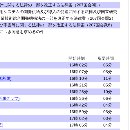
計に関する法律の一部を改正する法律案（207国会閣1）
用システムの開発供給及び導入の促進に関する法律及び国立研究
業技術総合開発機構法の一部を改正する法律案（207国会閣2）
び手当等に関する法律の一部を改正する法律案（207国会衆8）
につき同意を求めるの件
開始時刻
所要時間
16時 02分
05分
16時 07分
03分
無所属)
16時 10分
11分
16時 21分
05分
16時 26分
10分
所属クラブ)
16時 36分
06分
16時 42分
04分
16時 59分
03分
17時 02分
03分
)
17時 05分
04分