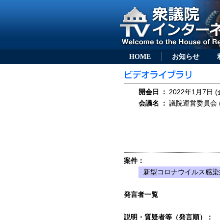
HOME
お知らせ
開会日
：
2022年1月7日 (
会議名
：
議院運営委員会 (
案件：
新型コロナウイルス感染
発言者一覧
説明・質疑者等（発言順）：