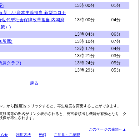
)
13時 00分
01分
当 新しい資本主義担当 新型コロナ
全世代型社会保障改革担当 内閣府
13時 00分
04分
策）)
13時 04分
06分
無所属)
13時 10分
07分
13時 17分
04分
13時 21分
03分
所属クラブ)
13時 24分
05分
13時 29分
05分
戻る
ン」から[速度]をクリックすると、再生速度を変更することができます。
質疑者等の氏名がリンク表示されると、発言者頭出し機能が有効となり、ク
映像が再生されます。
このページの先頭へ▲
知らせ
利用方法
FAQ
ご意見・ご感想