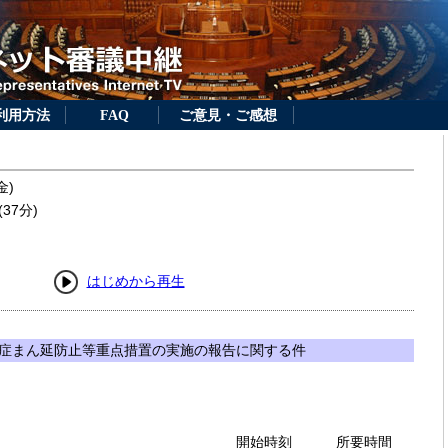
利用方法
FAQ
ご意見・ご感想
金)
37分)
はじめから再生
症まん延防止等重点措置の実施の報告に関する件
開始時刻
所要時間