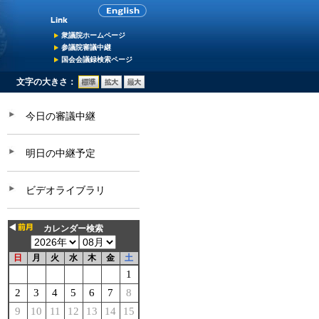
衆議院ホームページ
参議院審議中継
国会会議録検索ページ
文字の大きさ：
今日の審議中継
明日の中継予定
ビデオライブラリ
カレンダー検索
日
月
火
水
木
金
土
1
2
3
4
5
6
7
8
9
10
11
12
13
14
15