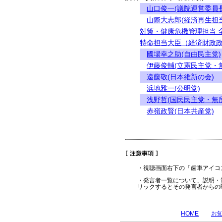
山口俊一(議院運営委員長
山際大志郎(経済再生担
対策・健康危機管理担当 
特命担当大臣（経済財政政
國場幸之助(自由民主党)
伊藤俊輔(立憲民主党・
遠藤敬(日本維新の会)
浜地雅一(公明党)
浅野哲(国民民主党・無
赤嶺政賢(日本共産党)
・視聴画面右下の「歯車アイコ
・発言者一覧について、説明・
リックするとその発言者からの
HOME
お