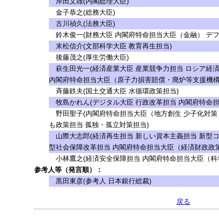
岸田文雄(内閣総理大臣)
金子恭之(総務大臣)
古川禎久(法務大臣)
鈴木俊一(財務大臣 内閣府特命担当大臣（金融） デフ
末松信介(文部科学大臣 教育再生担当)
後藤茂之(厚生労働大臣)
萩生田光一(経済産業大臣 産業競争力担当 ロシア経
内閣府特命担当大臣（原子力損害賠償・廃炉等支援機構
斉藤鉄夫(国土交通大臣 水循環政策担当)
牧島かれん(デジタル大臣 行政改革担当 内閣府特命担
野田聖子(内閣府特命担当大臣（地方創生 少子化対策 
も政策担当 孤独・孤立対策担当)
山際大志郎(経済再生担当 新しい資本主義担当 新型
型社会保障改革担当 内閣府特命担当大臣（経済財政政策
小林鷹之(経済安全保障担当 内閣府特命担当大臣（科学
参考人等（発言順）：
黒田東彦(参考人 日本銀行総裁)
戻る