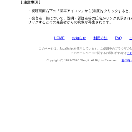
・視聴画面右下の「歯車アイコン」から[速度]をクリックすると
・発言者一覧について、説明・質疑者等の氏名がリンク表示され
リックするとその発言者からの映像が再生されます。
HOME
お知らせ
利用方法
FAQ
このページは、JavaScriptを使用しています。ご使用中のブラウザのJa
このホームページに関するお問い合わせは
こ
Copyright(C) 1999-2026 Shugiin All Rights Reserved.
著作権