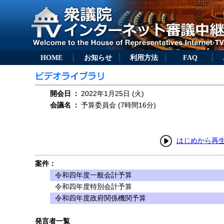
HOME
お知らせ
利用方法
FAQ
開会日
：
2022年1月25日 (火)
会議名
：
予算委員会 (7時間16分)
はじめから再
案件：
令和四年度一般会計予算
令和四年度特別会計予算
令和四年度政府関係機関予算
発言者一覧