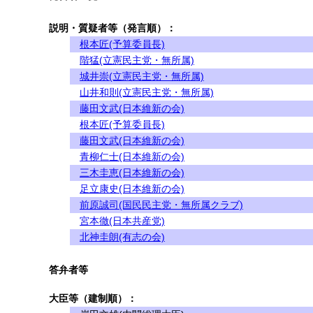
説明・質疑者等（発言順）：
根本匠(予算委員長)
階猛(立憲民主党・無所属)
城井崇(立憲民主党・無所属)
山井和則(立憲民主党・無所属)
藤田文武(日本維新の会)
根本匠(予算委員長)
藤田文武(日本維新の会)
青柳仁士(日本維新の会)
三木圭恵(日本維新の会)
足立康史(日本維新の会)
前原誠司(国民民主党・無所属クラブ)
宮本徹(日本共産党)
北神圭朗(有志の会)
答弁者等
大臣等（建制順）：