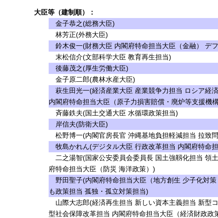
大臣等（建制順）：
金子恭之(総務大臣)
林芳正(外務大臣)
鈴木俊一(財務大臣 内閣府特命担当大臣（金融） デフ
末松信介(文部科学大臣 教育再生担当)
後藤茂之(厚生労働大臣)
金子原二郎(農林水産大臣)
萩生田光一(経済産業大臣 産業競争力担当 ロシア経
内閣府特命担当大臣（原子力損害賠償・廃炉等支援機構
斉藤鉄夫(国土交通大臣 水循環政策担当)
岸信夫(防衛大臣)
松野博一(内閣官房長官 沖縄基地負担軽減担当 拉致問
牧島かれん(デジタル大臣 行政改革担当 内閣府特命担
二之湯智(国家公安委員会委員長 国土強靱化担当 領土
府特命担当大臣（防災 海洋政策）)
野田聖子(内閣府特命担当大臣（地方創生 少子化対策 
も政策担当 孤独・孤立対策担当)
山際大志郎(経済再生担当 新しい資本主義担当 新型
型社会保障改革担当 内閣府特命担当大臣（経済財政政策