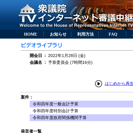
HOME
お知らせ
利用方法
FAQ
開会日
：
2022年1月28日 (金)
会議名
：
予算委員会 (7時間16分)
はじめから再
案件：
令和四年度一般会計予算
令和四年度特別会計予算
令和四年度政府関係機関予算
発言者一覧