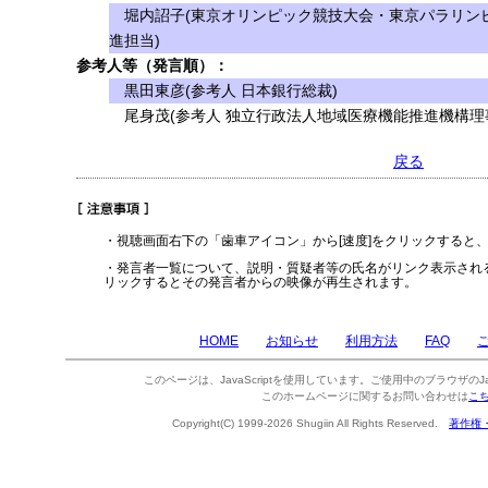
堀内詔子(東京オリンピック競技大会・東京パラリンピ
進担当)
参考人等（発言順）：
黒田東彦(参考人 日本銀行総裁)
尾身茂(参考人 独立行政法人地域医療機能推進機構理
戻る
・視聴画面右下の「歯車アイコン」から[速度]をクリックすると
・発言者一覧について、説明・質疑者等の氏名がリンク表示され
リックするとその発言者からの映像が再生されます。
HOME
お知らせ
利用方法
FAQ
このページは、JavaScriptを使用しています。ご使用中のブラウザのJa
このホームページに関するお問い合わせは
こ
Copyright(C) 1999-2026 Shugiin All Rights Reserved.
著作権