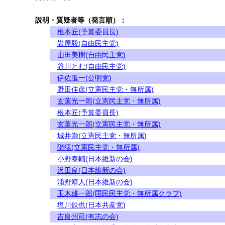
説明・質疑者等（発言順）：
根本匠(予算委員長)
岩屋毅(自由民主党)
山田美樹(自由民主党)
谷川とむ(自由民主党)
伊佐進一(公明党)
野田佳彦(立憲民主党・無所属)
玄葉光一郎(立憲民主党・無所属)
根本匠(予算委員長)
玄葉光一郎(立憲民主党・無所属)
城井崇(立憲民主党・無所属)
階猛(立憲民主党・無所属)
小野泰輔(日本維新の会)
沢田良(日本維新の会)
浦野靖人(日本維新の会)
玉木雄一郎(国民民主党・無所属クラブ)
塩川鉄也(日本共産党)
吉良州司(有志の会)