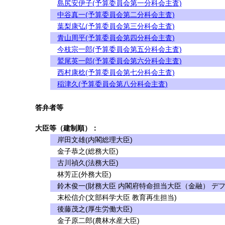
島尻安伊子(予算委員会第一分科会主査)
中谷真一(予算委員会第二分科会主査)
葉梨康弘(予算委員会第三分科会主査)
青山周平(予算委員会第四分科会主査)
今枝宗一郎(予算委員会第五分科会主査)
鷲尾英一郎(予算委員会第六分科会主査)
西村康稔(予算委員会第七分科会主査)
稲津久(予算委員会第八分科会主査)
答弁者等
大臣等（建制順）：
岸田文雄(内閣総理大臣)
金子恭之(総務大臣)
古川禎久(法務大臣)
林芳正(外務大臣)
鈴木俊一(財務大臣 内閣府特命担当大臣（金融） デフ
末松信介(文部科学大臣 教育再生担当)
後藤茂之(厚生労働大臣)
金子原二郎(農林水産大臣)