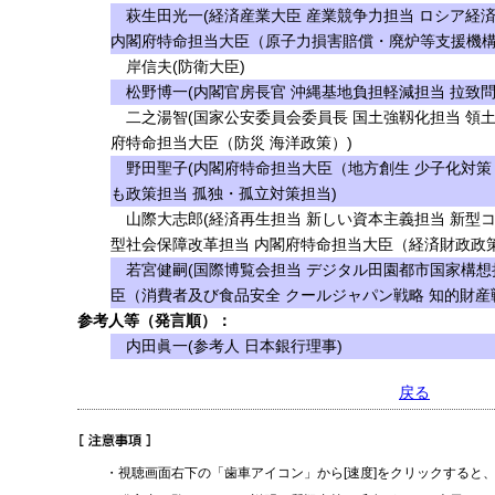
萩生田光一(経済産業大臣 産業競争力担当 ロシア経
内閣府特命担当大臣（原子力損害賠償・廃炉等支援機構
岸信夫(防衛大臣)
松野博一(内閣官房長官 沖縄基地負担軽減担当 拉致問
二之湯智(国家公安委員会委員長 国土強靱化担当 領土
府特命担当大臣（防災 海洋政策）)
野田聖子(内閣府特命担当大臣（地方創生 少子化対策 
も政策担当 孤独・孤立対策担当)
山際大志郎(経済再生担当 新しい資本主義担当 新型
型社会保障改革担当 内閣府特命担当大臣（経済財政政策
若宮健嗣(国際博覧会担当 デジタル田園都市国家構想
臣（消費者及び食品安全 クールジャパン戦略 知的財産
参考人等（発言順）：
内田眞一(参考人 日本銀行理事)
戻る
・視聴画面右下の「歯車アイコン」から[速度]をクリックすると