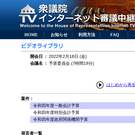
HOME
お知らせ
利用方法
FAQ
開会日
：
2022年2月18日 (金)
会議名
：
予算委員会 (7時間19分)
はじめから再
案件：
令和四年度一般会計予算
令和四年度特別会計予算
令和四年度政府関係機関予算
発言者一覧