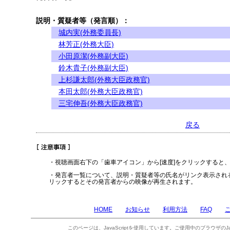
説明・質疑者等（発言順）：
城内実(外務委員長)
林芳正(外務大臣)
小田原潔(外務副大臣)
鈴木貴子(外務副大臣)
上杉謙太郎(外務大臣政務官)
本田太郎(外務大臣政務官)
三宅伸吾(外務大臣政務官)
戻る
・視聴画面右下の「歯車アイコン」から[速度]をクリックすると
・発言者一覧について、説明・質疑者等の氏名がリンク表示され
リックするとその発言者からの映像が再生されます。
HOME
お知らせ
利用方法
FAQ
このページは、JavaScriptを使用しています。ご使用中のブラウザのJa