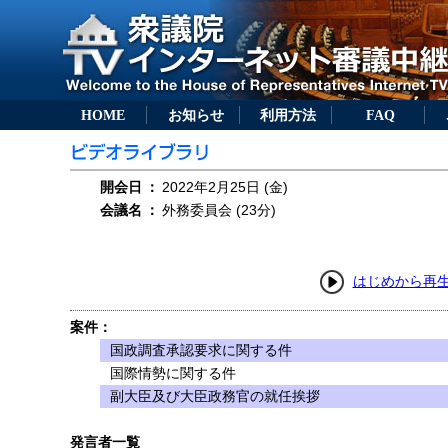
HOME
お知らせ
利用方法
FAQ
開会日
：
2022年2月25日 (金)
会議名
：
外務委員会 (23分)
はじめから再
案件：
国政調査承認要求に関する件
国際情勢に関する件
副大臣及び大臣政務官の就任挨拶
発言者一覧