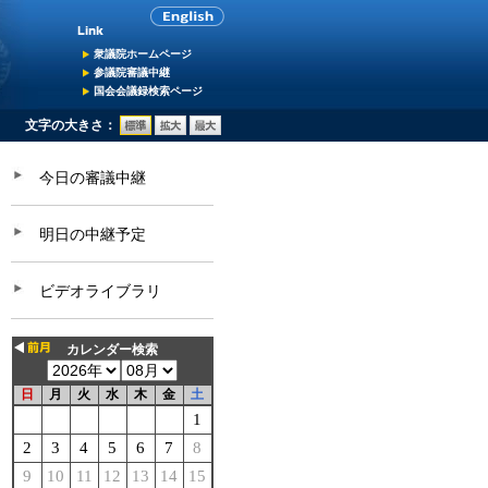
衆議院ホームページ
参議院審議中継
国会会議録検索ページ
文字の大きさ：
今日の審議中継
明日の中継予定
ビデオライブラリ
カレンダー検索
日
月
火
水
木
金
土
1
2
3
4
5
6
7
8
9
10
11
12
13
14
15