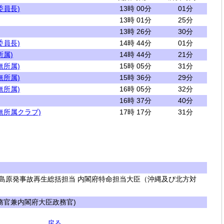
委員長)
13時 00分
01分
13時 01分
25分
13時 26分
30分
委員長)
14時 44分
01分
所属)
14時 44分
21分
無所属)
15時 05分
31分
無所属)
15時 36分
29分
無所属)
16時 05分
32分
16時 37分
40分
無所属クラブ)
17時 17分
31分
島原発事故再生総括担当 内閣府特命担当大臣（沖縄及び北方対
官兼内閣府大臣政務官)
戻る