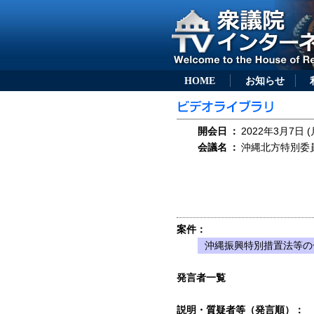
HOME
お知らせ
開会日
：
2022年3月7日 (
会議名
：
沖縄北方特別委員会
案件：
沖縄振興特別措置法等の
発言者一覧
説明・質疑者等（発言順）：