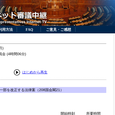
利用方法
FAQ
ご意見・ご感想
月)
 (4時間06分)
はじめから再生
一部を改正する法律案（208国会閣21）
開始時刻
所要時間