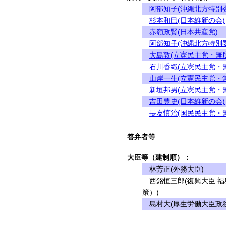
阿部知子(沖縄北方特別
杉本和巳(日本維新の会)
赤嶺政賢(日本共産党)
阿部知子(沖縄北方特別
大島敦(立憲民主党・無
石川香織(立憲民主党・
山岸一生(立憲民主党・
新垣邦男(立憲民主党・
吉田豊史(日本維新の会)
長友慎治(国民民主党・
答弁者等
大臣等（建制順）：
林芳正(外務大臣)
西銘恒三郎(復興大臣 福
策）)
島村大(厚生労働大臣政務