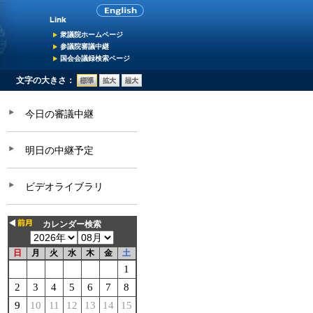
衆議院ホームページ
参議院審議中継
国会会議録検索ページ
文字の大きさ：
今日の審議中継
明日の中継予定
ビデオライブラリ
カレンダー検索
日
月
火
水
木
金
土
1
2
3
4
5
6
7
8
9
10
11
12
13
14
15