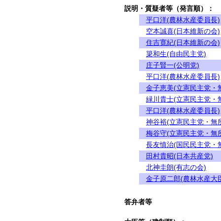
説明・質疑者等（発言順）：
平口洋(農林水産委員長)
空本誠喜(日本維新の会)
住吉寛紀(日本維新の会)
簗和生(自由民主党)
庄子賢一(公明党)
平口洋(農林水産委員長)
金子恵美(立憲民主党・
緑川貴士(立憲民主党・
平口洋(農林水産委員長)
神谷裕(立憲民主党・無
梅谷守(立憲民主党・無
長友慎治(国民民主党・
田村貴昭(日本共産党)
北神圭朗(有志の会)
金子原二郎(農林水産大臣
答弁者等