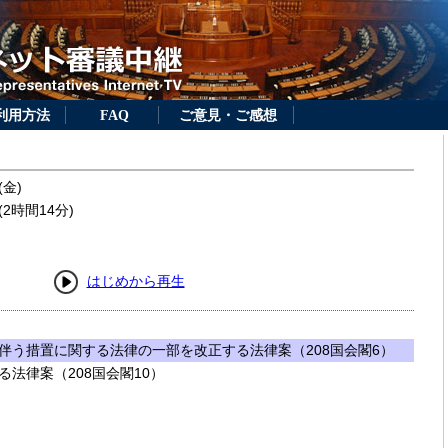
利用方法
FAQ
ご意見・ご感想
(金)
2時間14分)
はじめから再生
伴う措置に関する法律の一部を改正する法律案（208国会閣6）
法律案（208国会閣10）