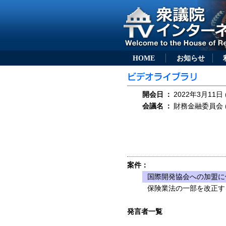
HOME
お知らせ
開会日
：
2022年3月11日 
会議名
：
財務金融委員会 (
案件：
国際開発協会への加盟に
保険業法の一部を改正する
発言者一覧