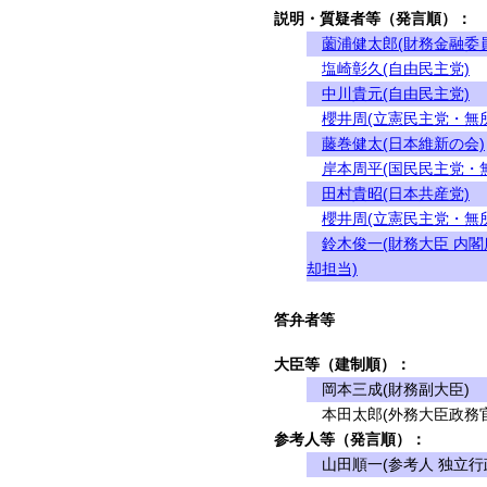
説明・質疑者等（発言順）：
薗浦健太郎(財務金融委
塩崎彰久(自由民主党)
中川貴元(自由民主党)
櫻井周(立憲民主党・無
藤巻健太(日本維新の会)
岸本周平(国民民主党・
田村貴昭(日本共産党)
櫻井周(立憲民主党・無
鈴木俊一(財務大臣 内
却担当)
答弁者等
大臣等（建制順）：
岡本三成(財務副大臣)
本田太郎(外務大臣政務官
参考人等（発言順）：
山田順一(参考人 独立行