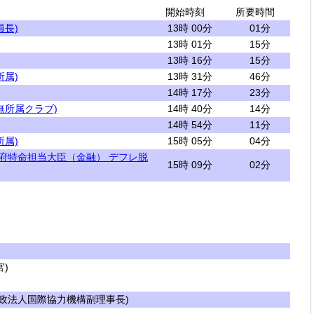
開始時刻
所要時間
員長)
13時 00分
01分
13時 01分
15分
13時 16分
15分
所属)
13時 31分
46分
14時 17分
23分
無所属クラブ)
14時 40分
14分
14時 54分
11分
所属)
15時 05分
04分
閣府特命担当大臣（金融） デフレ脱
15時 09分
02分
)
政法人国際協力機構副理事長)