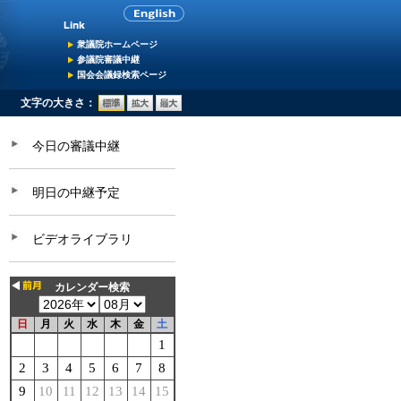
衆議院ホームページ
参議院審議中継
国会会議録検索ページ
文字の大きさ：
今日の審議中継
明日の中継予定
ビデオライブラリ
カレンダー検索
日
月
火
水
木
金
土
1
2
3
4
5
6
7
8
9
10
11
12
13
14
15