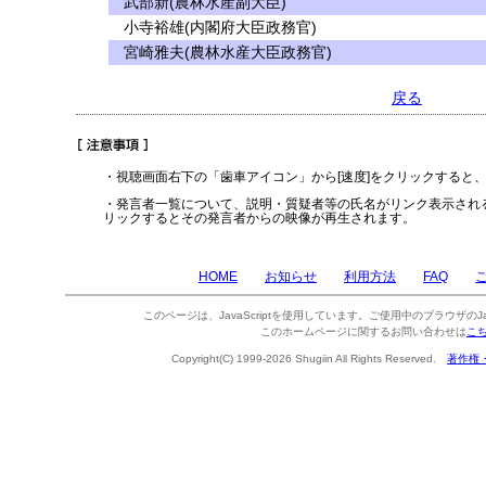
武部新(農林水産副大臣)
小寺裕雄(内閣府大臣政務官)
宮崎雅夫(農林水産大臣政務官)
戻る
・視聴画面右下の「歯車アイコン」から[速度]をクリックすると
・発言者一覧について、説明・質疑者等の氏名がリンク表示され
リックするとその発言者からの映像が再生されます。
HOME
お知らせ
利用方法
FAQ
このページは、JavaScriptを使用しています。ご使用中のブラウザのJa
このホームページに関するお問い合わせは
こ
Copyright(C) 1999-2026 Shugiin All Rights Reserved.
著作権