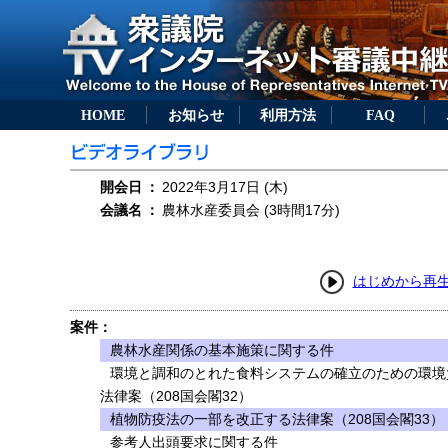
HOME
お知らせ
利用方法
FAQ
開会日
：
2022年3月17日 (木)
会議名
：
農林水産委員会 (3時間17分)
はじめから再
案件：
農林水産関係の基本施策に関する件
環境と調和のとれた食料システムの確立のための環境
法律案（208国会閣32）
植物防疫法の一部を改正する法律案（208国会閣33）
参考人出頭要求に関する件