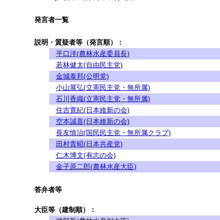
発言者一覧
説明・質疑者等（発言順）：
平口洋(農林水産委員長)
若林健太(自由民主党)
金城泰邦(公明党)
小山展弘(立憲民主党・無所属)
石川香織(立憲民主党・無所属)
住吉寛紀(日本維新の会)
空本誠喜(日本維新の会)
長友慎治(国民民主党・無所属クラブ)
田村貴昭(日本共産党)
仁木博文(有志の会)
金子原二郎(農林水産大臣)
答弁者等
大臣等（建制順）：