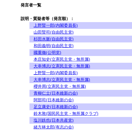
発言者一覧
説明・質疑者等（発言順）：
上野賢一郎(内閣委員長)
山田賢司(自由民主党)
杉田水脈(自由民主党)
和田義明(自由民主党)
國重徹(公明党)
本庄知史(立憲民主党・無所属)
大串博志(立憲民主党・無所属)
上野賢一郎(内閣委員長)
大串博志(立憲民主党・無所属)
櫻井周(立憲民主党・無所属)
青柳仁士(日本維新の会)
阿部司(日本維新の会)
足立康史(日本維新の会)
鈴木敦(国民民主党・無所属クラブ)
塩川鉄也(日本共産党)
緒方林太郎(有志の会)