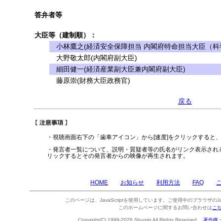
答弁者等
大臣等（建制順）：
小林鷹之(経済安全保障担当 内閣府特命担当大臣（科学
大野敬太郎(内閣府副大臣)
細田健一(経済産業副大臣兼内閣府副大臣)
藤原崇(財務大臣政務官)
戻る
・視聴画面右下の「歯車アイコン」から[速度]をクリックすると
・発言者一覧について、説明・質疑者等の氏名がリンク表示され
リックするとその発言者からの映像が再生されます。
HOME
お知らせ
利用方法
FAQ
このページは、JavaScriptを使用しています。ご使用中のブラウザのJa
このホームページに関するお問い合わせは
こ
Copyright(C) 1999-2026 Shugiin All Rights Reserved.
著作権