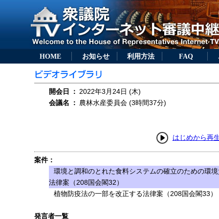
HOME
お知らせ
利用方法
FAQ
開会日
：
2022年3月24日 (木)
会議名
：
農林水産委員会 (3時間37分)
はじめから再
案件：
環境と調和のとれた食料システムの確立のための環境
法律案（208国会閣32）
植物防疫法の一部を改正する法律案（208国会閣33）
発言者一覧