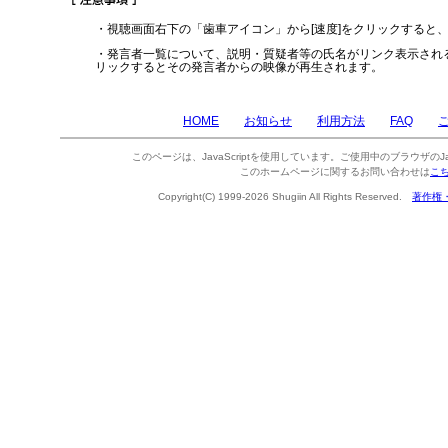
・視聴画面右下の「歯車アイコン」から[速度]をクリックすると
・発言者一覧について、説明・質疑者等の氏名がリンク表示され
リックするとその発言者からの映像が再生されます。
HOME
お知らせ
利用方法
FAQ
このページは、JavaScriptを使用しています。ご使用中のブラウザのJa
このホームページに関するお問い合わせは
こ
Copyright(C) 1999-2026 Shugiin All Rights Reserved.
著作権