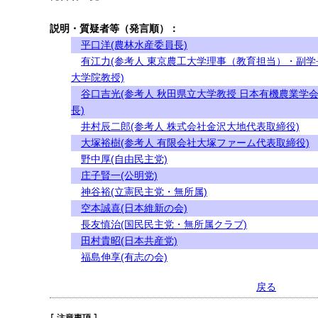
説明・質疑者等（発言順）：
平口洋(農林水産委員長)
有江力(参考人 東京農工大学理事（教育担当）・副学
大学院教授)
谷口吉光(参考人 秋田県立大学教授 日本有機農業学
長)
井村辰二郎(参考人 株式会社金沢大地代表取締役)
大塚裕樹(参考人 有限会社大塚ファーム代表取締役)
野中厚(自由民主党)
庄子賢一(公明党)
神谷裕(立憲民主党・無所属)
空本誠喜(日本維新の会)
長友慎治(国民民主党・無所属クラブ)
田村貴昭(日本共産党)
福島伸享(有志の会)
戻る