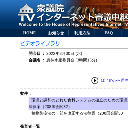
HOME
お知らせ
利用方法
FAQ
開会日
：
2022年3月30日 (水)
会議名
：
農林水産委員会 (3時間15分)
はじめから再
案件：
環境と調和のとれた食料システムの確立のための環境
法律案（208国会閣32）
植物防疫法の一部を改正する法律案（208国会閣33）
発言者一覧