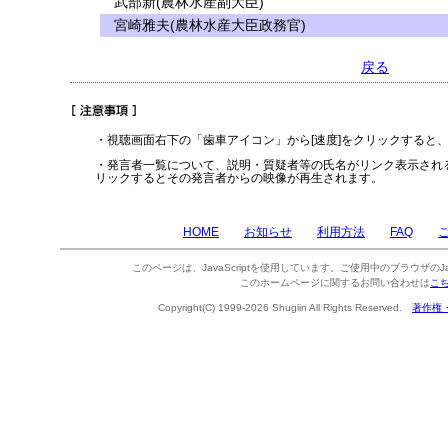
武部新(農林水産副大臣)
宮崎雅夫(農林水産大臣政務官)
戻る
・視聴画面右下の「歯車アイコン」から[速度]をクリックすると
・発言者一覧について、説明・質疑者等の氏名がリンク表示され
リックするとその発言者からの映像が再生されます。
HOME
お知らせ
利用方法
FAQ
このページは、JavaScriptを使用しています。ご使用中のブラウザのJa
このホームページに関するお問い合わせは
こ
Copyright(C) 1999-2026 Shugiin All Rights Reserved.
著作権