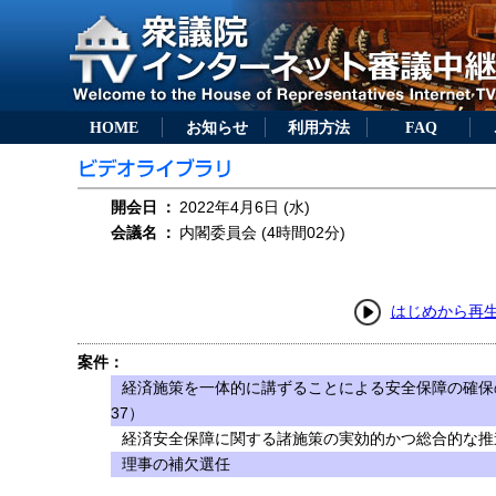
HOME
お知らせ
利用方法
FAQ
開会日
：
2022年4月6日 (水)
会議名
：
内閣委員会 (4時間02分)
はじめから再
案件：
経済施策を一体的に講ずることによる安全保障の確保
37）
経済安全保障に関する諸施策の実効的かつ総合的な推進
理事の補欠選任