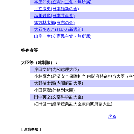
本庄知史(立憲民主党・無所属)
足立康史(日本維新の会)
塩川鉄也(日本共産党)
緒方林太郎(有志の会)
大石あきこ(れいわ新選組)
山岸一生(立憲民主党・無所属)
答弁者等
大臣等（建制順）：
岸田文雄(内閣総理大臣)
小林鷹之(経済安全保障担当 内閣府特命担当大臣（科学
大野敬太郎(内閣府副大臣)
小田原潔(外務副大臣)
田中英之(文部科学副大臣)
細田健一(経済産業副大臣兼内閣府副大臣)
戻る