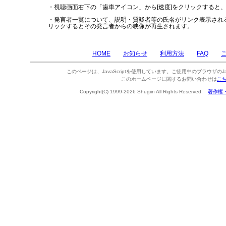
・視聴画面右下の「歯車アイコン」から[速度]をクリックすると
・発言者一覧について、説明・質疑者等の氏名がリンク表示され
リックするとその発言者からの映像が再生されます。
HOME
お知らせ
利用方法
FAQ
このページは、JavaScriptを使用しています。ご使用中のブラウザのJa
このホームページに関するお問い合わせは
こ
Copyright(C) 1999-2026 Shugiin All Rights Reserved.
著作権