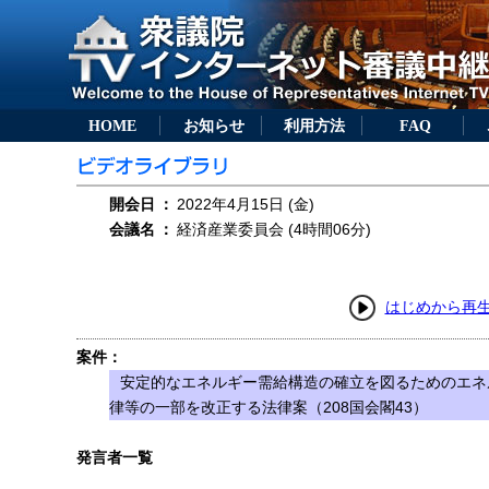
HOME
お知らせ
利用方法
FAQ
開会日
：
2022年4月15日 (金)
会議名
：
経済産業委員会 (4時間06分)
はじめから再
案件：
安定的なエネルギー需給構造の確立を図るためのエネ
律等の一部を改正する法律案（208国会閣43）
発言者一覧