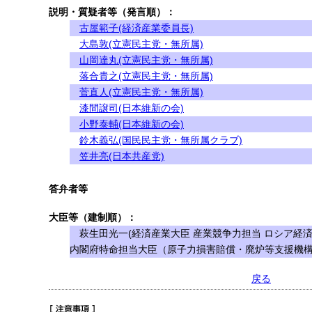
説明・質疑者等（発言順）：
古屋範子(経済産業委員長)
大島敦(立憲民主党・無所属)
山岡達丸(立憲民主党・無所属)
落合貴之(立憲民主党・無所属)
菅直人(立憲民主党・無所属)
漆間譲司(日本維新の会)
小野泰輔(日本維新の会)
鈴木義弘(国民民主党・無所属クラブ)
笠井亮(日本共産党)
答弁者等
大臣等（建制順）：
萩生田光一(経済産業大臣 産業競争力担当 ロシア経
内閣府特命担当大臣（原子力損害賠償・廃炉等支援機構
戻る