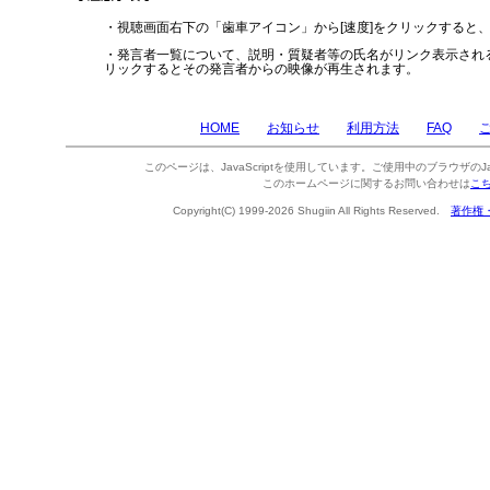
・視聴画面右下の「歯車アイコン」から[速度]をクリックすると
・発言者一覧について、説明・質疑者等の氏名がリンク表示され
リックするとその発言者からの映像が再生されます。
HOME
お知らせ
利用方法
FAQ
このページは、JavaScriptを使用しています。ご使用中のブラウザのJa
このホームページに関するお問い合わせは
こ
Copyright(C) 1999-2026 Shugiin All Rights Reserved.
著作権