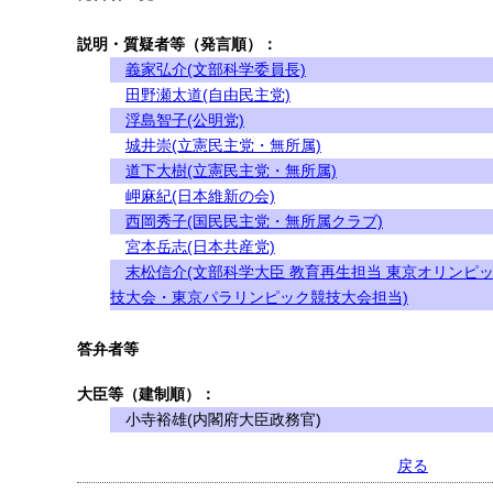
説明・質疑者等（発言順）：
義家弘介(文部科学委員長)
田野瀬太道(自由民主党)
浮島智子(公明党)
城井崇(立憲民主党・無所属)
道下大樹(立憲民主党・無所属)
岬麻紀(日本維新の会)
西岡秀子(国民民主党・無所属クラブ)
宮本岳志(日本共産党)
末松信介(文部科学大臣 教育再生担当 東京オリンピ
技大会・東京パラリンピック競技大会担当)
答弁者等
大臣等（建制順）：
小寺裕雄(内閣府大臣政務官)
戻る