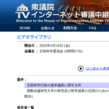
HOME
お知らせ
利用方法
FAQ
開会日
：
2022年4月15日 (金)
会議名
：
文部科学委員会 (3時間17分)
はじめから再
案件：
文部科学行政の基本施策に関する件
国際卓越研究大学の研究及び研究成果の活用のための
閣35）
発言者一覧