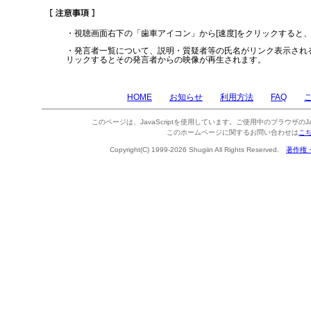
・視聴画面右下の「歯車アイコン」から[速度]をクリックすると
・発言者一覧について、説明・質疑者等の氏名がリンク表示され
リックするとその発言者からの映像が再生されます。
HOME
お知らせ
利用方法
FAQ
このページは、JavaScriptを使用しています。ご使用中のブラウザのJa
このホームページに関するお問い合わせは
こ
Copyright(C) 1999-2026 Shugiin All Rights Reserved.
著作権